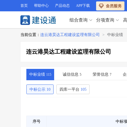
首页
帮助中心
产品动态
APP下载
组合查询
分项查询
分项查询（VIP）
当前位置：
连云港昊达工程建设监理有限公司
>
中标业绩
查企业
>
查业绩
>
分项查询（VIP）
查资质
>
查人员
>
连云港昊达工程建设监理有限公司
查荣誉
>
查诚信
>
查企业
>
查业绩
>
项目经理
>
信用评价
>
查资质
>
查人员
>
招标信息
>
组合查询
>
查荣誉
>
查诚信
>
中标业绩
诚信信息
荣誉信息
企
115
5
7
项目经理
>
信用评价
>
招标信息
>
组合查询
>
中标公示
10
四库一平台
105
行业 / 地区专查
四库专查
>
公路库专查
>
行业 / 地区专查
省库业绩查询
>
水利库专查
>
组合查询-广州
>
业绩专查-广州
>
四库专查
>
公路库专查
>
序号
中标