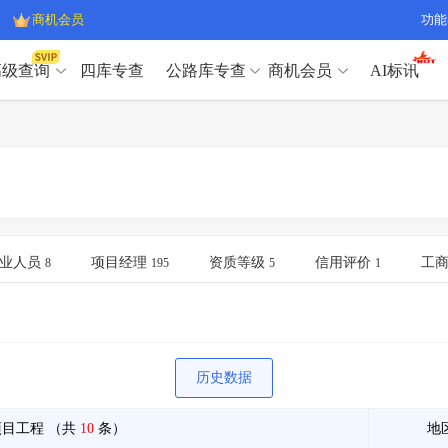
商机会员
功能
高级查询
四库专查
公路库专查
商机会员
AI标讯
高级查询（SVIP）
A
开标记录
>
项目经理带业绩荣誉证书
>
高级查询（SVIP）
A
项目参数
>
项目经理投标记录
>
下浮率
>
技术负责人/专职安全员C证
>
开标记录
>
项目经理带业绩荣誉证书
>
查业主
>
项目分类筛选
>
项目参数
>
项目经理投标记录
>
宏观经济
>
建企舆情
>
下浮率
>
技术负责人/专职安全员C证
>
业人员
项目经理
资质等级
信用评价
工
8
195
5
1
政策规划
>
招投标规则
>
查业主
>
项目分类筛选
>
A
宏观经济
>
建企舆情
>
政策规划
>
招投标规则
>
A
商机会员
历史数据
业主专查
>
项目商机
>
商机会员
拟建项目审批
>
专项债项目
>
项目工程
（共
10
条）
地