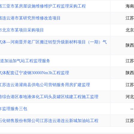
土地交易
>
省市重点项目
>
业主专查
>
项目商机
>
省三亚市某房屋设施维修维护工程监理采购工程
海南
拟建项目审批
>
专项债项目
>
省连云港市某研究所维修改造项目
江苏
土地交易
>
省市重点项目
>
市北京市某项目采购项目
北京
气体—河南晋开老厂区搬迁转型升级新材料项目（一期）气
陕西
省道加油加气站工程监理服务
江苏
配套辽宁凌钢30000Nm3h工程监理
陕西
江苏连云港灌南县供电公司营销服务用房扩建监理
江苏
港综合港区泰地液体化工码头及罐区续建工程施工监理
河北
年监理服务三包
--
石化销售股份有限公司江苏连云港连云新城加油站工程
江苏