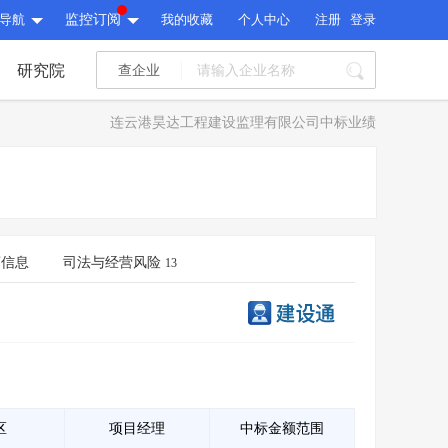
导航
监控订阅
我的收藏
个人中心
注册
登录
研究院
查企业
I标讯
连云港昊达工程建设监理有限公司中标业绩
标讯精选
>
智能订阅
>
I标讯
标讯精选
>
智能订阅
>
建设通大数据研究院
研究报告
>
文章
>
商信息
司法与经营风险
13
建设通大数据研究院
PI接口
>
市场经营AI云平台
>
研究报告
>
文章
>
PI接口
>
市场经营AI云平台
>
其他服务
会员服务
>
数据导出服务
>
其他服务
人脉服务
>
APP下载
>
区
项目经理
中标金额范围