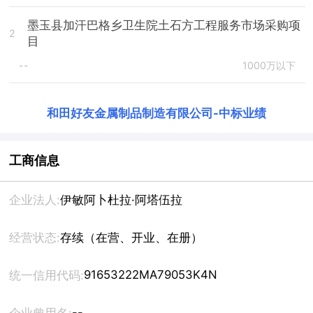
墨玉县加汗巴格乡卫生院土石方工程服务市场采购项
2
目
--
1000万以下
和田好友金属制品制造有限公司
-
中标业绩
工商信息
企业法人:
伊敏阿卜杜拉·阿塔伍拉
经营状态:
存续（在营、开业、在册）
91653222MA79053K4N
统一信用代码:
--