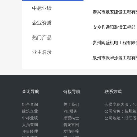
中标业绩
泰兴市戴安建设工程有
企业资质
安乡县远阳装潢工程部
热门产品
贵州闽盛机电工程有限
业主名录
泉州市振华涂装工程有
查询导航
链接导航
联系方式
组合查询
关于我们
会员专职客服：400-
建筑企业
VIP服务
公司名称：杭州筑
中标业绩
招贤纳士
公司地址：浙江省杭
人员查询
筑龙官网
项目经理
友情链接