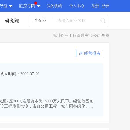
导航
监控订阅
我的收藏
个人中心
注册
登录
研究院
查企业
I标讯
深圳锦洲工程管理有限公司资质
标讯精选
>
智能订阅
>
I标讯
经营报告
标讯精选
>
智能订阅
>
建设通大数据研究院
成立时间：2009-07-20
研究报告
>
文章
>
建设通大数据研究院
PI接口
>
市场经营AI云平台
>
研究报告
>
文章
>
PI接口
>
市场经营AI云平台
>
厦A座2001,注册资本为28000万人民币。经营范围包
其他服务
工程质量检测，市政公用工程，城市园林绿化。...
会员服务
>
数据导出服务
>
其他服务
人脉服务
>
APP下载
>