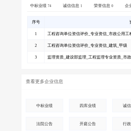
省库业绩查询
>
水利库专查
>
中标业绩
诚信信息
荣誉信息
企
74
1
0
组合查询-广州
>
业绩专查-广州
>
序号
1
工程咨询单位资信评价_专业资信_市政公用工
2
工程咨询单位资信评价_专业资信_建筑_甲级
3
监理资质_建设部监理_工程监理专业资质_市
查看更多
企业信息
中标业绩
四库业绩
诚信
法院公告
开庭公告
行政