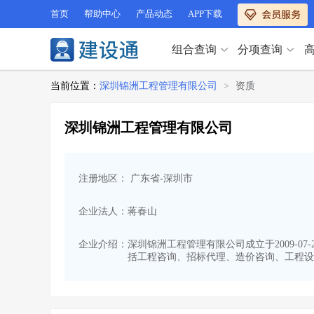
首页
帮助中心
产品动态
APP下载
组合查询
分项查询
分项查询（VIP）
当前位置：
深圳锦洲工程管理有限公司
>
资质
查企业
>
查业绩
>
分项查询（VIP）
查资质
>
查人员
>
深圳锦洲工程管理有限公司
查荣誉
>
查诚信
>
查企业
>
查业绩
>
项目经理
>
信用评价
>
查资质
>
查人员
>
招标信息
>
组合查询
>
注册地区： 广东省-深圳市
查荣誉
>
查诚信
>
项目经理
>
信用评价
>
企业法人：蒋春山
招标信息
>
组合查询
>
行业 / 地区专查
企业介绍：
深圳锦洲工程管理有限公司成立于2009-07
括工程咨询、招标代理、造价咨询、工程设
四库专查
>
公路库专查
>
行业 / 地区专查
省库业绩查询
>
水利库专查
>
组合查询-广州
>
业绩专查-广州
>
四库专查
>
公路库专查
>