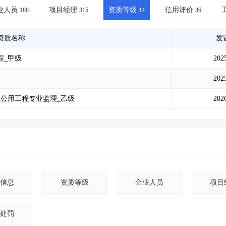
土地交易
>
省市重点项目
>
业主专查
>
项目商机
>
业人员
项目经理
资质等级
信用评价
188
315
14
36
拟建项目审批
>
专项债项目
>
土地交易
>
省市重点项目
>
资质名称
发
程_甲级
202
202
政公用工程专业监理_乙级
202
信息
资质等级
企业人员
项目
处罚