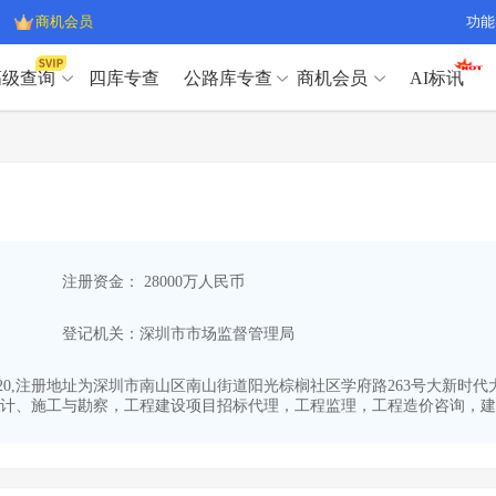
商机会员
功能
高级查询
四库专查
公路库专查
商机会员
AI标讯
高级查询（SVIP）
A
开标记录
>
项目经理带业绩荣誉证书
>
高级查询（SVIP）
A
项目参数
>
项目经理投标记录
>
下浮率
>
技术负责人/专职安全员C证
>
开标记录
>
项目经理带业绩荣誉证书
>
查业主
>
项目分类筛选
>
项目参数
>
项目经理投标记录
>
宏观经济
>
建企舆情
>
注册资金： 28000万人民币
下浮率
>
技术负责人/专职安全员C证
>
政策规划
>
招投标规则
>
查业主
>
项目分类筛选
>
A
登记机关：深圳市市场监督管理局
宏观经济
>
建企舆情
>
政策规划
>
招投标规则
>
A
商机会员
-20,注册地址为深圳市南山区南山街道阳光棕榈社区学府路263号大新时代大
计、施工与勘察，工程建设项目招标代理，工程监理，工程造价咨询，建设
业主专查
>
项目商机
>
商机会员
拟建项目审批
>
专项债项目
>