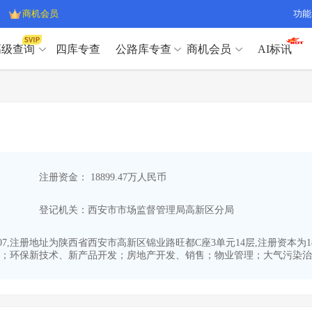
商机会员
功能
高级查询
四库专查
公路库专查
商机会员
AI标讯
高级查询（SVIP）
A
开标记录
>
项目经理带业绩荣誉证书
>
高级查询（SVIP）
A
项目参数
>
项目经理投标记录
>
下浮率
>
技术负责人/专职安全员C证
>
开标记录
>
项目经理带业绩荣誉证书
>
查业主
>
项目分类筛选
>
项目参数
>
项目经理投标记录
>
宏观经济
>
建企舆情
>
注册资金： 18899.47万人民币
下浮率
>
技术负责人/专职安全员C证
>
政策规划
>
招投标规则
>
查业主
>
项目分类筛选
>
A
登记机关：西安市市场监督管理局高新区分局
宏观经济
>
建企舆情
>
政策规划
>
招投标规则
>
A
商机会员
-07,注册地址为陕西省西安市高新区锦业路旺都C座3单元14层,注册资本为
；环保新技术、新产品开发；房地产开发、销售；物业管理；大气污染治理
业主专查
>
项目商机
>
商机会员
拟建项目审批
>
专项债项目
>