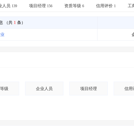
土地交易
>
省市重点项目
>
业主专查
>
项目商机
>
业人员
项目经理
资质等级
信用评价
工
139
156
6
1
拟建项目审批
>
专项债项目
>
土地交易
>
省市重点项目
>
息
（共
1
条）
企业
等级
企业人员
项目经理
信用