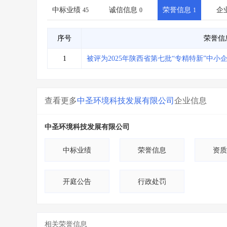
省库业绩查询
>
水利库专查
>
中标业绩
诚信信息
荣誉信息
企
45
0
1
组合查询-广州
>
业绩专查-广州
>
序号
荣誉信
1
被评为2025年陕西省第七批“专精特新”中小
查看更多
中圣环境科技发展有限公司
企业信息
中圣环境科技发展有限公司
中标业绩
荣誉信息
资质
开庭公告
行政处罚
相关荣誉信息