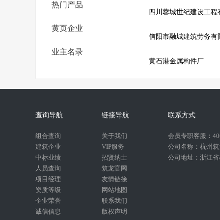
热门产品
四川蓉城世纪建设工程
黄页企业
信阳市融城建筑劳务有
业主名录
黄石港金属构件厂
查询导航
链接导航
联系方式
组合查询
关于我们
会员专职客服：400-
建筑企业
VIP服务
公司名称：杭州筑
中标业绩
招贤纳士
公司地址：浙江省杭
人员查询
筑龙官网
项目经理
友情链接
资质等级
网站地图
企业荣誉
联系我们
诚信信息
版权声明