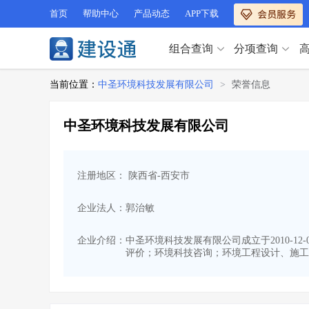
首页
帮助中心
产品动态
APP下载
组合查询
分项查询
分项查询（VIP）
当前位置：
中圣环境科技发展有限公司
>
荣誉信息
查企业
>
查业绩
>
分项查询（VIP）
查资质
>
查人员
>
中圣环境科技发展有限公司
查荣誉
>
查诚信
>
查企业
>
查业绩
>
项目经理
>
信用评价
>
查资质
>
查人员
>
招标信息
>
组合查询
>
注册地区： 陕西省-西安市
查荣誉
>
查诚信
>
项目经理
>
信用评价
>
企业法人：郭治敏
招标信息
>
组合查询
>
行业 / 地区专查
企业介绍：
中圣环境科技发展有限公司成立于2010-12
评价；环境科技咨询；环境工程设计、施工
四库专查
>
公路库专查
>
行业 / 地区专查
省库业绩查询
>
水利库专查
>
组合查询-广州
>
业绩专查-广州
>
四库专查
>
公路库专查
>