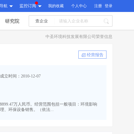
导航
监控订阅
我的收藏
个人中心
注册
登录
研究院
查企业
I标讯
中圣环境科技发展有限公司荣誉信息
标讯精选
>
智能订阅
>
I标讯
经营报告
标讯精选
>
智能订阅
>
建设通大数据研究院
成立时间：2010-12-07
研究报告
>
文章
>
建设通大数据研究院
PI接口
>
市场经营AI云平台
>
研究报告
>
文章
>
PI接口
>
市场经营AI云平台
>
18899.47万人民币。经营范围包括一般项目：环境影响
其他服务
、环保设备销售。（依法...
会员服务
>
数据导出服务
>
其他服务
人脉服务
>
APP下载
>