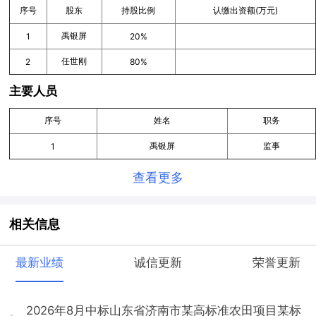
序号
股东
持股比例
认缴出资额(万元)
禹银屏
1
20%
任世刚
2
80%
主要人员
序号
姓名
职务
禹银屏
监事
1
查看更多
相关信息
最新业绩
诚信更新
荣誉更新
2026年8月中标山东省济南市某高标准农田项目某标