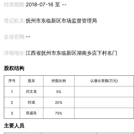
经营期限:
2018-07-16 至 --
登记机关:
抚州市东临新区市场监督管理局
--
企业官网:
详细地址:
江西省抚州市东临新区湖南乡店下村名门世家1栋
股权结构
序号
股东
持股比例
认缴出资额(万元)
封文龙
1
5%
封成
2
20%
双盛良
3
75%
主要人员