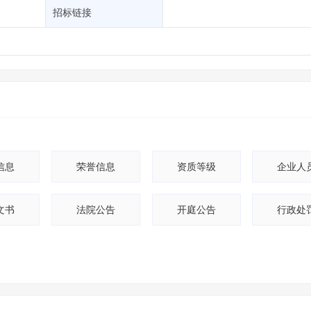
土地交易
>
省市重点项目
>
业主专查
>
项目商机
>
招标链接
拟建项目审批
>
专项债项目
>
土地交易
>
省市重点项目
>
信息
荣誉信息
资质等级
企业人
文书
法院公告
开庭公告
行政处