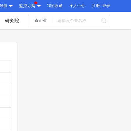
导航
监控订阅
我的收藏
个人中心
注册
登录
研究院
查企业
I标讯
标讯精选
>
智能订阅
>
I标讯
标讯精选
>
智能订阅
>
建设通大数据研究院
研究报告
>
文章
>
建设通大数据研究院
PI接口
>
市场经营AI云平台
>
研究报告
>
文章
>
PI接口
>
市场经营AI云平台
>
其他服务
会员服务
>
数据导出服务
>
其他服务
人脉服务
>
APP下载
>