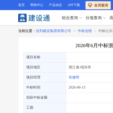
首页
帮助中心
产品动态
APP下载
组合查询
分项查询
分项查询（VIP）
当前位置：
信邦建设集团有限公司
>
中标业绩
>
中标公示
查企业
>
查业绩
>
分项查询（VIP）
查资质
>
查人员
>
2026年6月中
查荣誉
>
查诚信
>
查企业
>
查业绩
>
项目经理
>
信用评价
>
项目名称
查资质
>
查人员
>
招标信息
>
组合查询
>
查荣誉
>
查诚信
>
项目地区
浙江省
-绍兴市
项目经理
>
信用评价
>
项目经理
张健明
招标信息
>
组合查询
>
行业 / 地区专查
中标时间
2026-06-13
四库专查
>
公路库专查
>
行业 / 地区专查
实际中标金额
省库业绩查询
>
水利库专查
>
组合查询-广州
>
业绩专查-广州
>
四库专查
工期
>
公路库专查
>