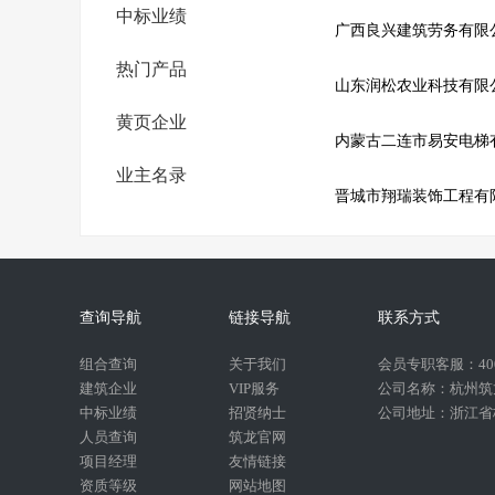
中标业绩
广西良兴建筑劳务有限
热门产品
山东润松农业科技有限
黄页企业
业主名录
晋城市翔瑞装饰工程有
查询导航
链接导航
联系方式
组合查询
关于我们
会员专职客服：400-
建筑企业
VIP服务
公司名称：杭州筑
中标业绩
招贤纳士
公司地址：浙江省杭
人员查询
筑龙官网
项目经理
友情链接
资质等级
网站地图