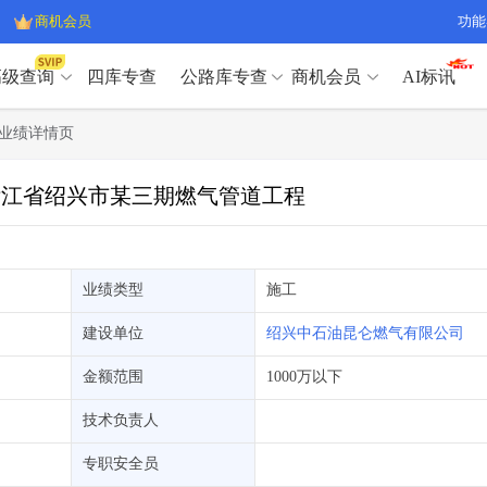
商机会员
功能
高级查询
四库专查
公路库专查
商机会员
AI标讯
高级查询（SVIP）
A
业绩详情页
开标记录
>
项目经理带业绩荣誉证书
>
高级查询（SVIP）
A
项目参数
>
项目经理投标记录
>
标浙江省绍兴市某三期燃气管道工程
下浮率
>
技术负责人/专职安全员C证
>
开标记录
>
项目经理带业绩荣誉证书
>
查业主
>
项目分类筛选
>
项目参数
>
项目经理投标记录
>
宏观经济
>
建企舆情
>
下浮率
>
技术负责人/专职安全员C证
>
业绩类型
施工
政策规划
>
招投标规则
>
查业主
>
项目分类筛选
>
A
建设单位
绍兴中石油昆仑燃气有限公司
宏观经济
>
建企舆情
>
政策规划
>
招投标规则
>
A
金额范围
1000万以下
商机会员
技术负责人
业主专查
>
项目商机
>
商机会员
拟建项目审批
>
专项债项目
>
专职安全员