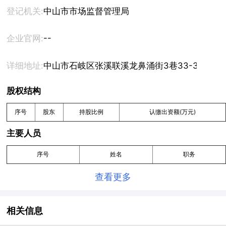
登记机关:
中山市市场监督管理局
--
企业官网:
详细地址:
中山市石岐区张溪联溪龙鼻涌街3巷33-38号12幢
股权结构
序号
股东
持股比例
认缴出资额(万元)
主要人员
序号
姓名
职务
查看更多
相关信息