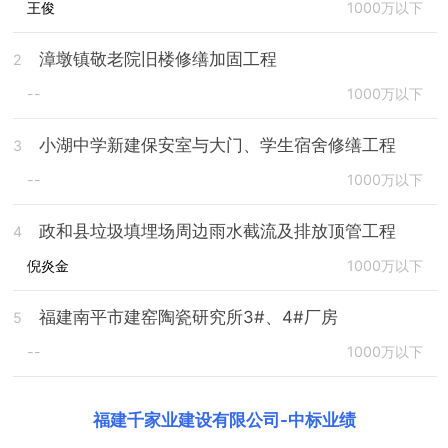
王俊
1000万以下
漳墩镇敬老院旧楼修缮加固工程
2
--
1000万以下
小湖中学新建保安室与大门、学生宿舍修缮工程
3
--
1000万以下
政和县垃圾填埋场周边雨水截流及排放顶管工程
4
倪炎金
1000万以下
福建南平市建窑陶瓷研究所3#、4#厂房
5
--
1000万以下
福建千家业建设有限公司
-
中标业绩