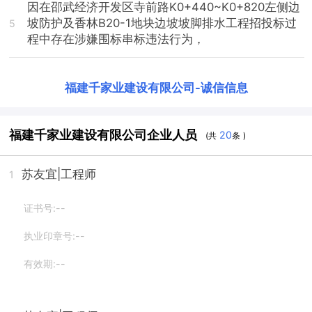
因在邵武经济开发区寺前路K0+440~K0+820左侧边
坡防护及香林B20-1地块边坡坡脚排水工程招投标过
5
程中存在涉嫌围标串标违法行为，
福建千家业建设有限公司
-
诚信信息
福建千家业建设有限公司企业人员
20
(共
条 )
苏友宜
|工程师
1
证书号:--
执业印章号:--
有效期:--