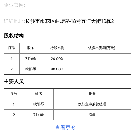
--
企业官网:
详细地址:
长沙市雨花区曲塘路48号五江天街10栋2402房
股权结构
序号
股东
持股比例
认缴出资额(万元)
刘宜峰
1
20.00%
欧阳琴
2
80.00%
主要人员
序号
姓名
职务
欧阳琴
执行董事兼总经理
1
刘宜峰
监事
2
查看更多