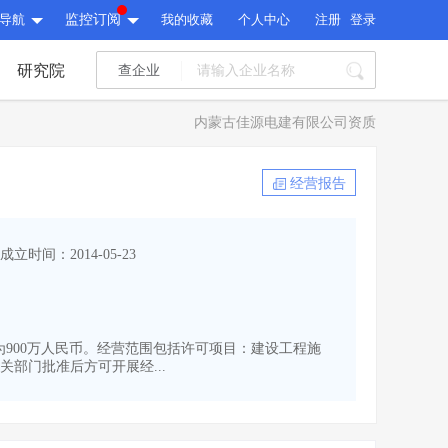
导航
监控订阅
我的收藏
个人中心
注册
登录
研究院
查企业
I标讯
内蒙古佳源电建有限公司资质
标讯精选
>
智能订阅
>
I标讯
经营报告
标讯精选
>
智能订阅
>
建设通大数据研究院
成立时间：2014-05-23
研究报告
>
文章
>
建设通大数据研究院
PI接口
>
市场经营AI云平台
>
研究报告
>
文章
>
PI接口
>
市场经营AI云平台
>
资本为900万人民币。经营范围包括许可项目：建设工程施
其他服务
部门批准后方可开展经...
会员服务
>
数据导出服务
>
其他服务
人脉服务
>
APP下载
>