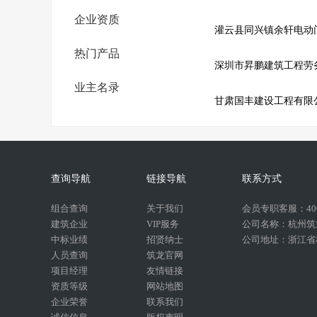
企业资质
灌云县同兴镇余轩电动
热门产品
深圳市昇鹏建筑工程劳
业主名录
甘肃国丰建设工程有限
查询导航
链接导航
联系方式
组合查询
关于我们
会员专职客服：400-
建筑企业
VIP服务
公司名称：杭州筑
中标业绩
招贤纳士
公司地址：浙江省杭
人员查询
筑龙官网
项目经理
友情链接
资质等级
网站地图
企业荣誉
联系我们