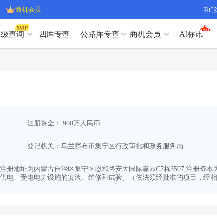
商机会员
功能
高级查询
四库专查
公路库专查
商机会员
AI标讯
高级查询（SVIP）
A
开标记录
>
项目经理带业绩荣誉证书
>
高级查询（SVIP）
A
项目参数
>
项目经理投标记录
>
下浮率
>
技术负责人/专职安全员C证
>
开标记录
>
项目经理带业绩荣誉证书
>
查业主
>
项目分类筛选
>
项目参数
>
项目经理投标记录
>
宏观经济
>
建企舆情
>
注册资金： 900万人民币
下浮率
>
技术负责人/专职安全员C证
>
政策规划
>
招投标规则
>
查业主
>
项目分类筛选
>
A
登记机关：乌兰察布市集宁区行政审批和政务服务局
宏观经济
>
建企舆情
>
政策规划
>
招投标规则
>
A
商机会员
-23,注册地址为内蒙古自治区集宁区恩和路安大国际嘉园C7栋3507,注册
供电、受电电力设施的安装、维修和试验。（依法须经批准的项目，经相关
业主专查
>
项目商机
>
商机会员
拟建项目审批
>
专项债项目
>