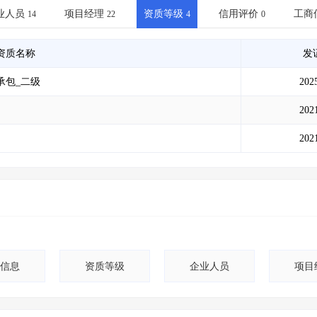
土地交易
>
省市重点项目
>
业主专查
>
项目商机
>
业人员
项目经理
资质等级
信用评价
工商
14
22
4
0
拟建项目审批
>
专项债项目
>
土地交易
>
省市重点项目
>
资质名称
发
承包_二级
202
202
202
信息
资质等级
企业人员
项目