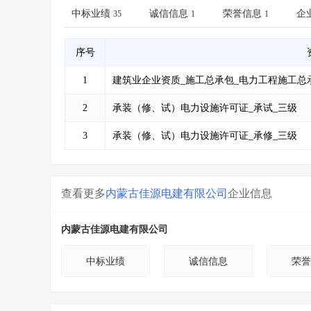
省库业绩查询
>
水利库专查
>
中标业绩
诚信信息
荣誉信息
企
35
1
1
组合查询-广州
>
业绩专查-广州
>
序号
1
建筑业企业资质_施工总承包_电力工程施工总
2
承装（修、试）电力设施许可证_承试_三级
3
承装（修、试）电力设施许可证_承修_三级
查看更多
内蒙古佳源电建有限公司
企业信息
内蒙古佳源电建有限公司
中标业绩
诚信信息
荣誉