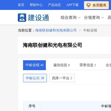
首页
帮助中心
产品动态
APP下载
组合查询
分项查询
分项查询（VIP）
当前位置：
海南联创健和光电有限公司
>
中标业绩
查企业
>
查业绩
>
分项查询（VIP）
查资质
>
查人员
>
海南联创健和光电有限公司
查荣誉
>
查诚信
>
查企业
>
查业绩
>
项目经理
>
信用评价
>
查资质
>
查人员
>
招标信息
>
组合查询
>
查荣誉
>
查诚信
>
中标业绩
诚信信息
荣誉信息
企
40
0
1
项目经理
>
信用评价
>
招标信息
>
组合查询
>
中标公示
38
四库一平台
2
行业 / 地区专查
四库专查
>
公路库专查
>
行业 / 地区专查
省库业绩查询
>
水利库专查
>
组合查询-广州
>
业绩专查-广州
>
四库专查
>
公路库专查
>
序号
中标