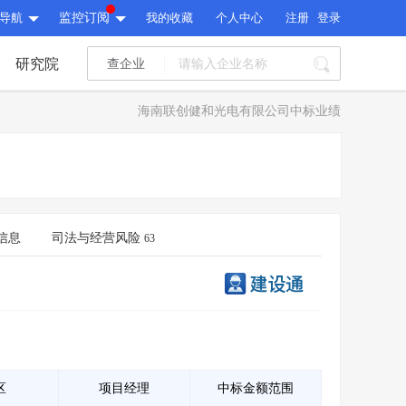
导航
监控订阅
我的收藏
个人中心
注册
登录
研究院
查企业
I标讯
海南联创健和光电有限公司中标业绩
标讯精选
>
智能订阅
>
I标讯
标讯精选
>
智能订阅
>
建设通大数据研究院
研究报告
>
文章
>
信息
司法与经营风险
63
建设通大数据研究院
PI接口
>
市场经营AI云平台
>
研究报告
>
文章
>
PI接口
>
市场经营AI云平台
>
其他服务
会员服务
>
数据导出服务
>
其他服务
人脉服务
>
APP下载
>
区
项目经理
中标金额范围