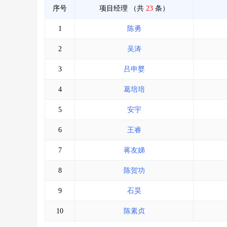
序号
项目经理
（共
23
条）
1
陈勇
2
吴涛
3
吕申婴
4
葛培培
5
安宇
6
王睿
7
蒋友娣
8
陈贺功
9
石昊
10
陈素贞