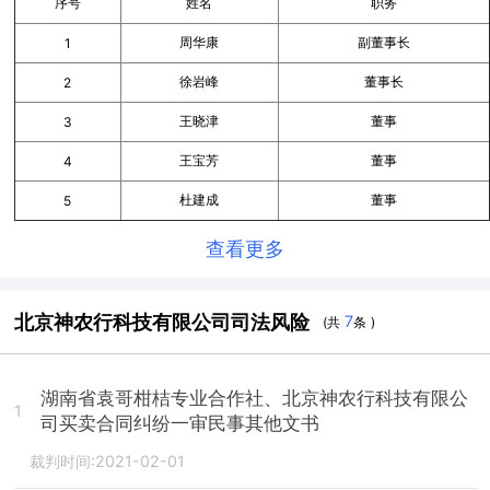
序号
姓名
职务
周华康
副董事长
1
徐岩峰
董事长
2
王晓津
董事
3
王宝芳
董事
4
杜建成
董事
5
查看更多
北京神农行科技有限公司司法风险
7
(共
条 )
湖南省袁哥柑桔专业合作社、北京神农行科技有限公
1
司买卖合同纠纷一审民事其他文书
裁判时间:2021-02-01