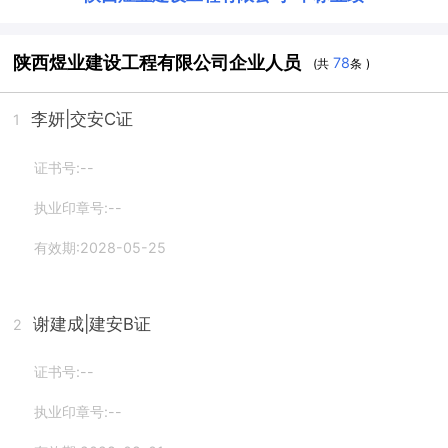
陕西煜业建设工程有限公司企业人员
78
(共
条 )
李妍
|交安C证
1
证书号:--
执业印章号:--
有效期:2028-05-25
谢建成
|建安B证
2
证书号:--
执业印章号:--