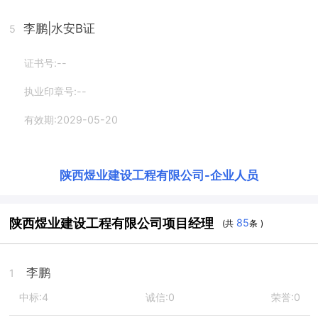
李鹏
|水安B证
5
证书号:--
执业印章号:--
有效期:2029-05-20
陕西煜业建设工程有限公司
-
企业人员
陕西煜业建设工程有限公司项目经理
85
(共
条 )
李鹏
1
中标:4
诚信:0
荣誉:0