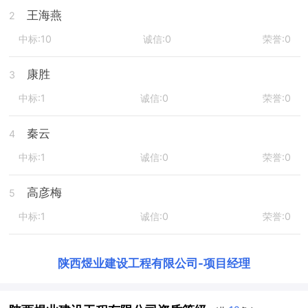
王海燕
2
中标:10
诚信:0
荣誉:0
康胜
3
中标:1
诚信:0
荣誉:0
秦云
4
中标:1
诚信:0
荣誉:0
高彦梅
5
中标:1
诚信:0
荣誉:0
陕西煜业建设工程有限公司
-
项目经理