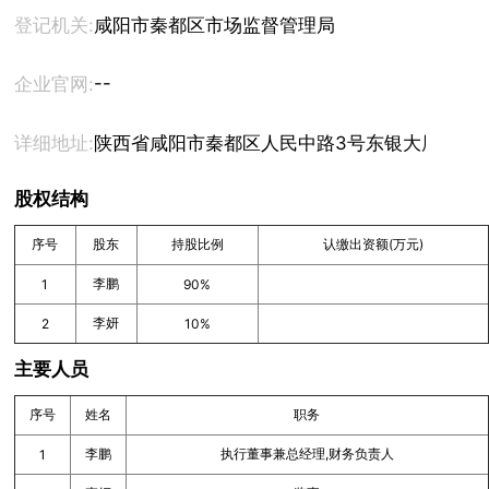
登记机关:
咸阳市秦都区市场监督管理局
--
企业官网:
详细地址:
陕西省咸阳市秦都区人民中路3号东银大厦商业综
股权结构
序号
股东
持股比例
认缴出资额(万元)
李鹏
1
90%
李妍
2
10%
主要人员
序号
姓名
职务
李鹏
执行董事兼总经理,财务负责人
1