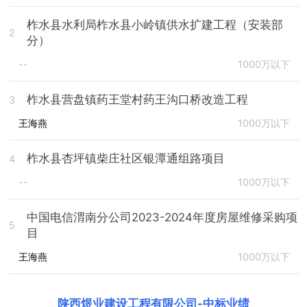
柞水县水利局柞水县小岭镇供水扩建工程（安装部
2
分）
--
1000万以下
柞水县营盘镇药王堂村药王沟口桥改造工程
3
王海燕
1000万以下
柞水县杏坪镇柴庄社区银潭通组路项目
4
--
1000万以下
中国电信渭南分公司2023-2024年度房屋维修采购项
5
目
王海燕
1000万以下
陕西煜业建设工程有限公司
-
中标业绩