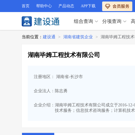
首页
帮助中心
产品动态
APP下载
组合查询
分项查询
分项查询（VIP）
当前位置：
建设通
>
湖南省建筑企业
>
湖南毕姆工程技术
查企业
>
查业绩
>
分项查询（VIP）
查资质
>
查人员
>
湖南毕姆工程技术有限公司
查荣誉
>
查诚信
>
查企业
>
查业绩
>
项目经理
>
信用评价
>
查资质
>
查人员
>
招标信息
>
组合查询
>
注册地区： 湖南省-长沙市
查荣誉
>
查诚信
>
项目经理
>
信用评价
>
企业法人：陈志勇
招标信息
>
组合查询
>
行业 / 地区专查
企业介绍：
湖南毕姆工程技术有限公司成立于2016-12
技术服务；信息技术咨询服务；计算机技术
四库专查
>
公路库专查
>
行业 / 地区专查
省库业绩查询
>
水利库专查
>
组合查询-广州
>
业绩专查-广州
>
四库专查
>
公路库专查
>