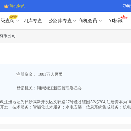
商机会员
功能
高级查询
四库专查
公路库专查
商机会员
AI标讯
高级查询（SVIP）
A
有限公司
开标记录
>
项目经理带业绩荣誉证书
>
高级查询（SVIP）
A
项目参数
>
项目经理投标记录
>
下浮率
>
技术负责人/专职安全员C证
>
开标记录
>
项目经理带业绩荣誉证书
>
查业主
>
项目分类筛选
>
项目参数
>
项目经理投标记录
>
宏观经济
>
建企舆情
>
注册资金： 1001万人民币
下浮率
>
技术负责人/专职安全员C证
>
政策规划
>
招投标规则
>
查业主
>
项目分类筛选
>
A
登记机关：湖南湘江新区管理委员会
宏观经济
>
建企舆情
>
政策规划
>
招投标规则
>
A
商机会员
-08,注册地址为长沙高新开发区文轩路27号麓谷钰园A2栋204,注册资本
开发、技术服务；智能化技术服务；水电安装；信息系统集成服务；机电设
业主专查
>
项目商机
>
商机会员
拟建项目审批
>
专项债项目
>