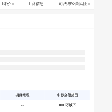
会员服务
>
数据导出服务
>
用评价
工商信息
司法与经营风险
0
0
人脉服务
>
APP下载
>
项目经理
中标金额范围
--
1000万以下