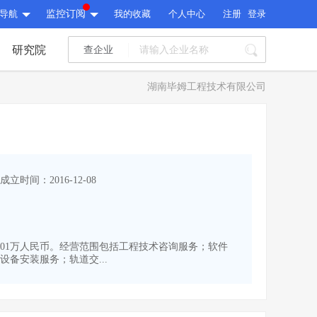
导航
监控订阅
我的收藏
个人中心
注册
登录
研究院
查企业
I标讯
湖南毕姆工程技术有限公司
标讯精选
>
智能订阅
>
I标讯
标讯精选
>
智能订阅
>
建设通大数据研究院
成立时间：2016-12-08
研究报告
>
文章
>
建设通大数据研究院
PI接口
>
市场经营AI云平台
>
研究报告
>
文章
>
PI接口
>
市场经营AI云平台
>
为1001万人民币。经营范围包括工程技术咨询服务；软件
其他服务
备安装服务；轨道交...
会员服务
>
数据导出服务
>
其他服务
人脉服务
>
APP下载
>