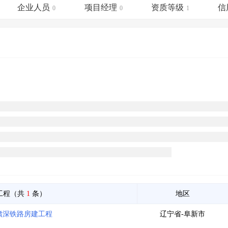
土地交易
>
省市重点项目
>
业主专查
>
项目商机
>
企业人员
项目经理
资质等级
信
0
0
1
拟建项目审批
>
专项债项目
>
土地交易
>
省市重点项目
>
工程（共
1
条）
地区
贛深铁路房建工程
辽宁省-阜新市