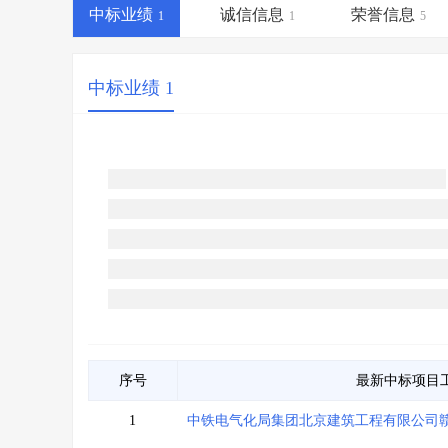
省库业绩查询
>
水利库专查
>
中标业绩
诚信信息
荣誉信息
1
1
5
组合查询-广州
>
业绩专查-广州
>
中标业绩 1
序号
最新中标项目
1
中铁电气化局集团北京建筑工程有限公司