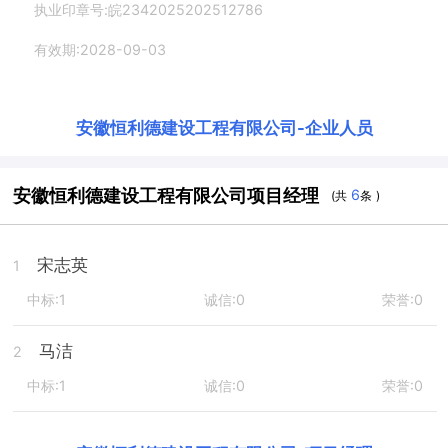
执业印章号:皖2342025202512786
有效期:2028-09-03
安徽恒利德建设工程有限公司
-
企业人员
安徽恒利德建设工程有限公司项目经理
6
(共
条 )
宋志英
1
中标:1
诚信:0
荣誉:0
马洁
2
中标:1
诚信:0
荣誉:0