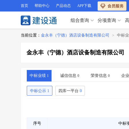
首页
帮助中心
产品动态
APP下载
组合查询
分项查询
分项查询（VIP）
当前位置：
金永丰（宁德）酒店设备制造有限公司
>
中标业
查企业
>
查业绩
>
分项查询（VIP）
查资质
>
查人员
>
金永丰（宁德）酒店设备制造有限公司
查荣誉
>
查诚信
>
查企业
>
查业绩
>
项目经理
>
信用评价
>
查资质
>
查人员
>
招标信息
>
组合查询
>
查荣誉
>
查诚信
>
中标业绩
诚信信息
荣誉信息
企
1
0
0
项目经理
>
信用评价
>
招标信息
>
组合查询
>
中标公示
1
四库一平台
0
行业 / 地区专查
四库专查
>
公路库专查
>
行业 / 地区专查
省库业绩查询
>
水利库专查
>
组合查询-广州
>
业绩专查-广州
>
四库专查
>
公路库专查
>
序号
中标