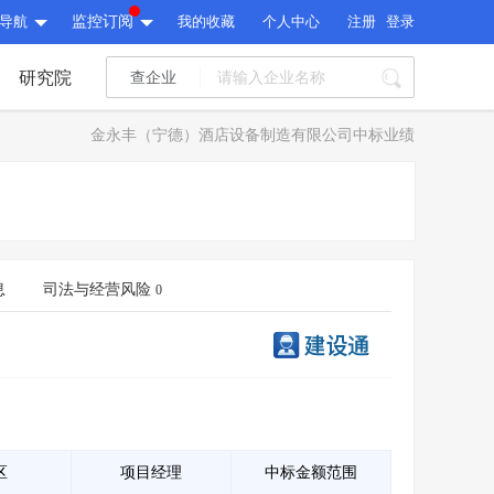
导航
监控订阅
我的收藏
个人中心
注册
登录
研究院
查企业
I标讯
金永丰（宁德）酒店设备制造有限公司中标业绩
标讯精选
>
智能订阅
>
I标讯
标讯精选
>
智能订阅
>
建设通大数据研究院
研究报告
>
文章
>
息
司法与经营风险
0
建设通大数据研究院
PI接口
>
市场经营AI云平台
>
研究报告
>
文章
>
PI接口
>
市场经营AI云平台
>
其他服务
会员服务
>
数据导出服务
>
其他服务
人脉服务
>
APP下载
>
区
项目经理
中标金额范围