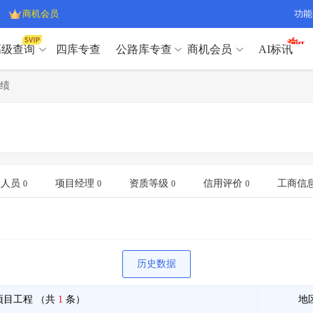
商机会员
功能
高级查询
四库专查
公路库专查
商机会员
AI标讯
高级查询（SVIP）
A
绩
开标记录
>
项目经理带业绩荣誉证书
>
高级查询（SVIP）
A
项目参数
>
项目经理投标记录
>
下浮率
>
技术负责人/专职安全员C证
>
开标记录
>
项目经理带业绩荣誉证书
>
查业主
>
项目分类筛选
>
项目参数
>
项目经理投标记录
>
宏观经济
>
建企舆情
>
下浮率
>
技术负责人/专职安全员C证
>
业人员
项目经理
资质等级
信用评价
工商信
0
0
0
0
政策规划
>
招投标规则
>
查业主
>
项目分类筛选
>
A
宏观经济
>
建企舆情
>
政策规划
>
招投标规则
>
A
商机会员
历史数据
业主专查
>
项目商机
>
商机会员
拟建项目审批
>
专项债项目
>
项目工程
（共
1
条）
地