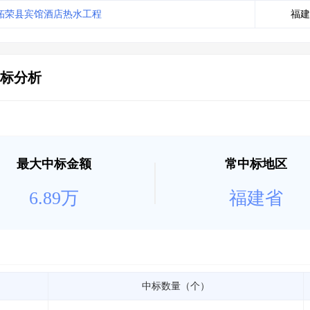
土地交易
>
省市重点项目
>
业主专查
>
项目商机
>
柘荣县宾馆酒店热水工程
福建
拟建项目审批
>
专项债项目
>
土地交易
>
省市重点项目
>
标分析
最大中标金额
常中标地区
6.89万
福建省
中标数量（个）