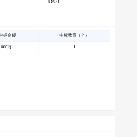
6.8931
中标金额
中标数量（个）
1000万
1