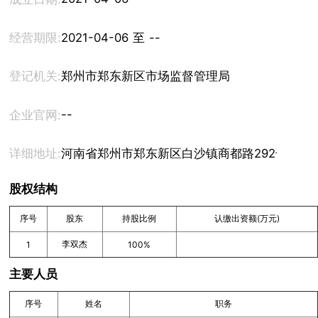
经营期限:
2021-04-06 至 --
登记机关:
郑州市郑东新区市场监督管理局
--
企业官网:
详细地址:
河南省郑州市郑东新区白沙镇商都路292号东润华
股权结构
序号
股东
持股比例
认缴出资额(万元)
李双杰
1
100%
主要人员
序号
姓名
职务