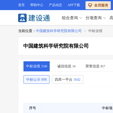
首页
帮助中心
产品动态
APP下载
组合查询
分项查询
分项查询（VIP）
当前位置：
中国建筑科学研究院有限公司
>
中标业绩
查企业
>
查业绩
>
分项查询（VIP）
查资质
>
查人员
>
中国建筑科学研究院有限公司
查荣誉
>
查诚信
>
查企业
>
查业绩
>
项目经理
>
信用评价
>
查资质
>
查人员
>
招标信息
>
组合查询
>
查荣誉
>
查诚信
>
中标业绩
诚信信息
荣誉信息
2540
14
817
项目经理
>
信用评价
>
招标信息
>
组合查询
>
中标公示
898
四库一平台
1642
行业 / 地区专查
四库专查
>
公路库专查
>
行业 / 地区专查
省库业绩查询
>
水利库专查
>
组合查询-广州
>
业绩专查-广州
>
四库专查
>
公路库专查
>
序号
中标项