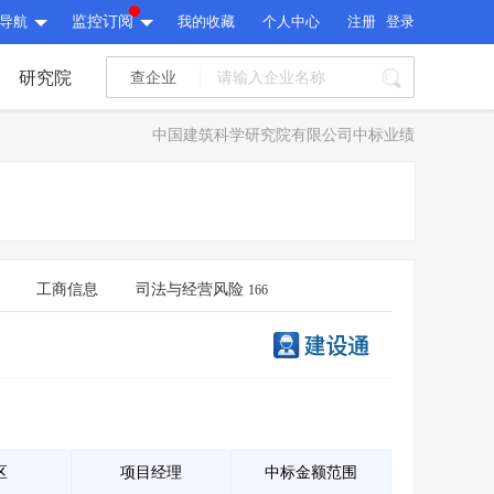
导航
监控订阅
我的收藏
个人中心
注册
登录
研究院
查企业
I标讯
中国建筑科学研究院有限公司中标业绩
标讯精选
>
智能订阅
>
I标讯
标讯精选
>
智能订阅
>
建设通大数据研究院
研究报告
>
文章
>
工商信息
司法与经营风险
166
建设通大数据研究院
PI接口
>
市场经营AI云平台
>
研究报告
>
文章
>
PI接口
>
市场经营AI云平台
>
其他服务
会员服务
>
数据导出服务
>
其他服务
人脉服务
>
APP下载
>
区
项目经理
中标金额范围