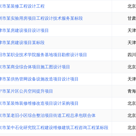
土地交易
>
省市重点项目
>
业主专查
>
项目商机
>
京市某装修工程设计工程
北京
拟建项目审批
>
专项债项目
>
州市某实验用房项目工程设计技术服务某标段
甘肃
土地交易
>
省市重点项目
>
津市某房建设项目设计项目
天津
津市某房建设项目某标段
天津
阳市某职业技术学院服务基地项目勘察设计项目
四川
京市某商业综合体项目施工图设计项目
北京
津市某供热管网设备设施改造项目设计项目
天津
宁市某片区公共空间提升项目
青海
京市某装饰装修维修改造项目设计采购项目
北京
京市某老旧小区综合整治项目街道工程总承包联合体
北京
京市某中石化研究院工程建设维修建筑工程咨询工程某标段
北京