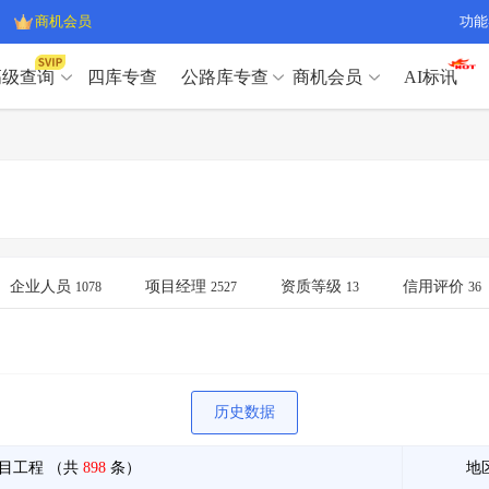
商机会员
功能
高级查询
四库专查
公路库专查
商机会员
AI标讯
高级查询（SVIP）
A
开标记录
>
项目经理带业绩荣誉证书
>
高级查询（SVIP）
A
项目参数
>
项目经理投标记录
>
下浮率
>
技术负责人/专职安全员C证
>
开标记录
>
项目经理带业绩荣誉证书
>
查业主
>
项目分类筛选
>
项目参数
>
项目经理投标记录
>
宏观经济
>
建企舆情
>
下浮率
>
技术负责人/专职安全员C证
>
企业人员
项目经理
资质等级
信用评价
1078
2527
13
36
政策规划
>
招投标规则
>
查业主
>
项目分类筛选
>
A
宏观经济
>
建企舆情
>
政策规划
>
招投标规则
>
A
商机会员
历史数据
业主专查
>
项目商机
>
商机会员
拟建项目审批
>
专项债项目
>
目工程
（共
898
条）
地