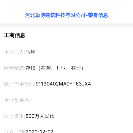
河北励博建筑科技有限公司
-
荣誉信息
工商信息
企业法人:
马坤
经营状态:
存续（在营、开业、在册）
91130402MA0FT63JX4
统一信用代码:
--
企业曾用名:
注册资本:
500万人民币
2020-12-02
成立日期: