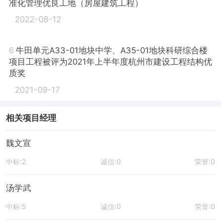
准化管理优良工地（房屋建筑工程）
2022-08-12
6
牛田单元A33-01地块中学、A35-01地块科研综合楼
项目工程被评为2021年上半年度杭州市建设工程结构优
质奖
2021-09-17
相关项目经理
魏文宣
中标:2
诚信:0
荣誉:0
汤学武
中标:5
诚信:0
荣誉:0