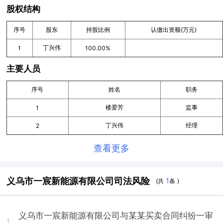
股权结构
序号
股东
持股比例
认缴出资额(万元)
丁兴伟
1
100.00%
主要人员
序号
姓名
职务
楼爱芳
监事
1
丁兴伟
经理
2
查看更多
义乌市一宸新能源有限公司司法风险
1
(共
条 )
义乌市一宸新能源有限公司与某某买卖合同纠纷一审
1