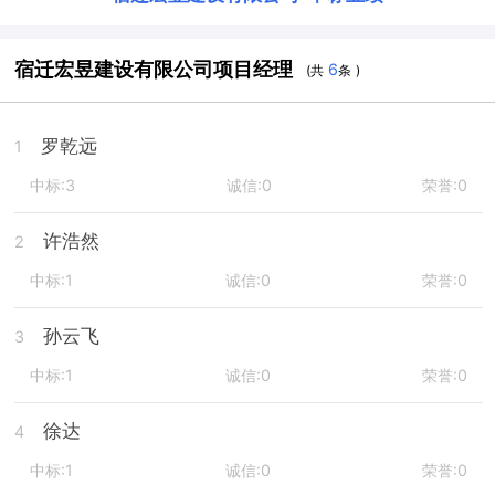
宿迁宏昱建设有限公司项目经理
6
(共
条 )
罗乾远
1
中标:3
诚信:0
荣誉:0
许浩然
2
中标:1
诚信:0
荣誉:0
孙云飞
3
中标:1
诚信:0
荣誉:0
徐达
4
中标:1
诚信:0
荣誉:0