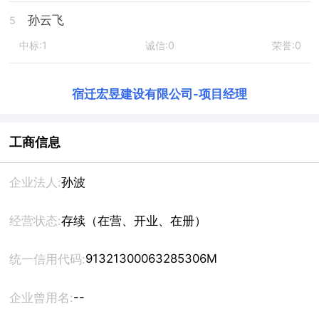
孙云飞
5
中标:1
诚信:0
荣誉:0
宿迁宏昱建设有限公司
-
项目经理
工商信息
企业法人:
孙波
经营状态:
存续（在营、开业、在册）
91321300063285306M
统一信用代码:
--
企业曾用名: