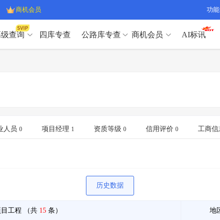
商机会员
功能
高级查询
四库专查
公路库专查
商机会员
AI标讯
高级查询（SVIP）
A
开标记录
>
项目经理带业绩荣誉证书
>
高级查询（SVIP）
A
项目参数
>
项目经理投标记录
>
下浮率
>
技术负责人/专职安全员C证
>
开标记录
>
项目经理带业绩荣誉证书
>
查业主
>
项目分类筛选
>
项目参数
>
项目经理投标记录
>
宏观经济
>
建企舆情
>
下浮率
>
技术负责人/专职安全员C证
>
业人员
项目经理
资质等级
信用评价
工商信
0
1
0
0
政策规划
>
招投标规则
>
查业主
>
项目分类筛选
>
A
宏观经济
>
建企舆情
>
政策规划
>
招投标规则
>
A
商机会员
历史数据
业主专查
>
项目商机
>
商机会员
拟建项目审批
>
专项债项目
>
项目工程
（共
15
条）
地