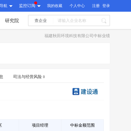
导航
监控订阅
我的收藏
个人中心
注册
登录
研究院
查企业
I标讯
福建秋田环境科技有限公司中标业绩
标讯精选
>
智能订阅
>
I标讯
标讯精选
>
智能订阅
>
建设通大数据研究院
研究报告
>
文章
>
息
司法与经营风险
0
建设通大数据研究院
PI接口
>
市场经营AI云平台
>
研究报告
>
文章
>
PI接口
>
市场经营AI云平台
>
其他服务
会员服务
>
数据导出服务
>
其他服务
人脉服务
>
APP下载
>
区
项目经理
中标金额范围