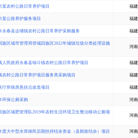
土地交易
>
省市重点项目
>
业主专查
>
项目商机
>
市某农村公路日常养护项目
福建
拟建项目审批
>
专项债项目
>
市某公路养护服务项目
福建
土地交易
>
省市重点项目
>
26年永春县达埔镇农村公路日常养护采购服务
福建
族区城市管理局管城回族区2022年城镇垃圾分类处理设施
河南
镇人民政府永春县锦斗镇农村公路日常养护项目
福建
镇农村公路日常养护项目服务类采购项目
福建
医疗所病房悬挂点改造项目
福建
年环保公厕采购
河南
族区城肥管理队2019年农村生活环境卫生整治移动公厕项
河南
7年度大中型水库移民后期扶持结余资金（县财政结余）项目
河南