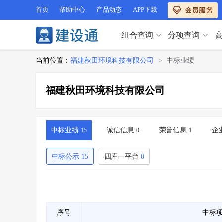
首页
帮助中心
产品动态
APP下载
组合查询
分项查询
分项查询（VIP）
当前位置：
福建秋田环境科技有限公司
>
中标业绩
查企业
>
查业绩
>
分项查询（VIP）
查资质
>
查人员
>
福建秋田环境科技有限公司
查荣誉
>
查诚信
>
查企业
>
查业绩
>
项目经理
>
信用评价
>
查资质
>
查人员
>
招标信息
>
组合查询
>
查荣誉
>
查诚信
>
中标业绩
诚信信息
荣誉信息
企
15
0
1
项目经理
>
信用评价
>
招标信息
>
组合查询
>
中标公示
15
四库一平台
0
行业 / 地区专查
四库专查
>
公路库专查
>
行业 / 地区专查
省库业绩查询
>
水利库专查
>
组合查询-广州
>
业绩专查-广州
>
四库专查
>
公路库专查
>
序号
中标