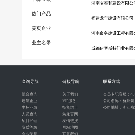
湖南省奉和建设有限公
热门产品
福建龙宁建设有限公司
黄页企业
河南良务建设工程有限
业主名录
成都伊客斯特门业有限
查询导航
链接导航
联系方式
组合查询
关于我们
会员专职客服：400-
建筑企业
VIP服务
公司名称：杭州筑
中标业绩
招贤纳士
公司地址：浙江省杭
人员查询
筑龙官网
项目经理
友情链接
资质等级
网站地图
企业荣誉
联系我们