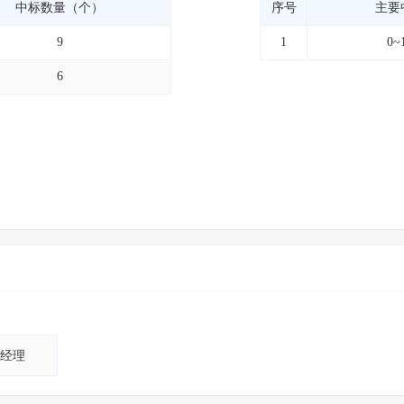
中标数量（个）
序号
主要
9
1
0~
6
经理