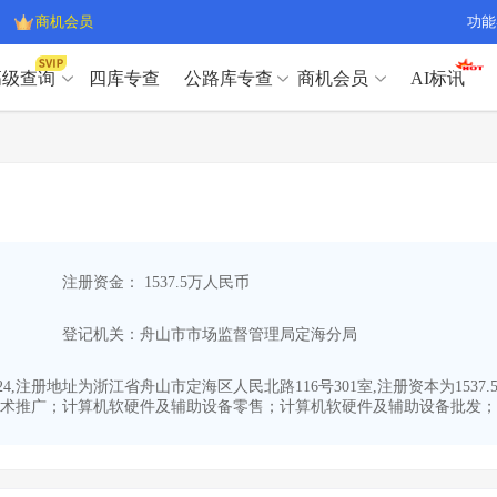
商机会员
功能
高级查询
四库专查
公路库专查
商机会员
AI标讯
高级查询（SVIP）
A
开标记录
>
项目经理带业绩荣誉证书
>
高级查询（SVIP）
A
项目参数
>
项目经理投标记录
>
下浮率
>
技术负责人/专职安全员C证
>
开标记录
>
项目经理带业绩荣誉证书
>
查业主
>
项目分类筛选
>
项目参数
>
项目经理投标记录
>
宏观经济
>
建企舆情
>
注册资金： 1537.5万人民币
下浮率
>
技术负责人/专职安全员C证
>
政策规划
>
招投标规则
>
查业主
>
项目分类筛选
>
A
登记机关：舟山市市场监督管理局定海分局
宏观经济
>
建企舆情
>
政策规划
>
招投标规则
>
A
商机会员
-24,注册地址为浙江省舟山市定海区人民北路116号301室,注册资本为1
术推广；计算机软硬件及辅助设备零售；计算机软硬件及辅助设备批发；办
业主专查
>
项目商机
>
商机会员
拟建项目审批
>
专项债项目
>