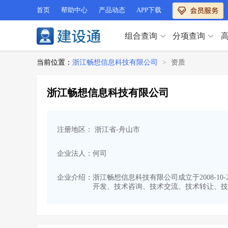
首页
帮助中心
产品动态
APP下载
组合查询
分项查询
分项查询（VIP）
当前位置：
浙江畅想信息科技有限公司
>
资质
查企业
>
查业绩
>
分项查询（VIP）
查资质
>
查人员
>
浙江畅想信息科技有限公司
查荣誉
>
查诚信
>
查企业
>
查业绩
>
项目经理
>
信用评价
>
查资质
>
查人员
>
招标信息
>
组合查询
>
注册地区： 浙江省-舟山市
查荣誉
>
查诚信
>
项目经理
>
信用评价
>
企业法人：何司
招标信息
>
组合查询
>
行业 / 地区专查
企业介绍：
浙江畅想信息科技有限公司成立于2008-10
开发、技术咨询、技术交流、技术转让、技
四库专查
>
公路库专查
>
行业 / 地区专查
省库业绩查询
>
水利库专查
>
组合查询-广州
>
业绩专查-广州
>
四库专查
>
公路库专查
>