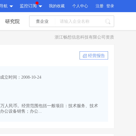
导航
监控订阅
我的收藏
个人中心
注册
登录
研究院
查企业
I标讯
浙江畅想信息科技有限公司资质
标讯精选
>
智能订阅
>
I标讯
经营报告
标讯精选
>
智能订阅
>
建设通大数据研究院
成立时间：2008-10-24
研究报告
>
文章
>
建设通大数据研究院
PI接口
>
市场经营AI云平台
>
研究报告
>
文章
>
PI接口
>
市场经营AI云平台
>
537.5万人民币。经营范围包括一般项目：技术服务、技术
其他服务
公设备销售；办公...
会员服务
>
数据导出服务
>
其他服务
人脉服务
>
APP下载
>