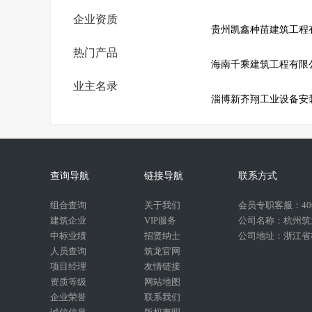
企业资质
贵州凯鑫种苗建筑工程
热门产品
海南千乘建筑工程有限
业主名录
淄博新齐翔工业设备安
查询导航
链接导航
联系方式
组合查询
关于我们
会员专职客服：400-
建筑企业
VIP服务
公司名称：杭州筑
中标业绩
招贤纳士
公司地址：浙江省杭
人员查询
筑龙官网
项目经理
友情链接
资质等级
网站地图
企业荣誉
联系我们