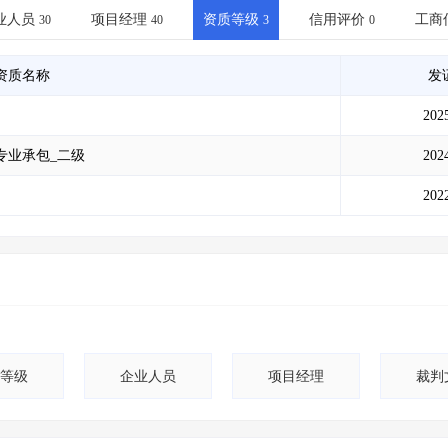
土地交易
>
省市重点项目
>
业主专查
>
项目商机
>
业人员
项目经理
资质等级
信用评价
工商
30
40
3
0
拟建项目审批
>
专项债项目
>
土地交易
>
省市重点项目
>
资质名称
发
202
专业承包_二级
202
202
等级
企业人员
项目经理
裁判