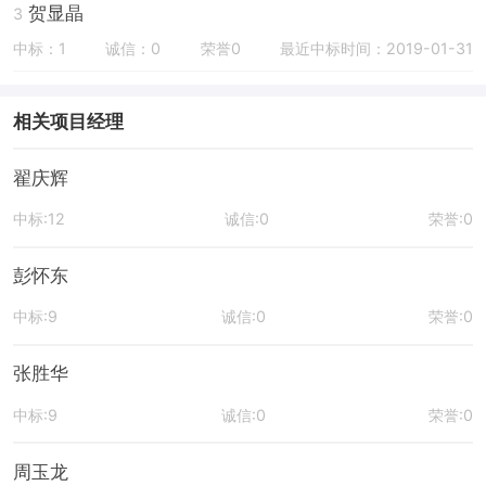
贺显晶
3
中标：1
诚信：0
荣誉0
最近中标时间：2019-01-31
相关项目经理
翟庆辉
中标:12
诚信:0
荣誉:0
彭怀东
中标:9
诚信:0
荣誉:0
张胜华
中标:9
诚信:0
荣誉:0
周玉龙