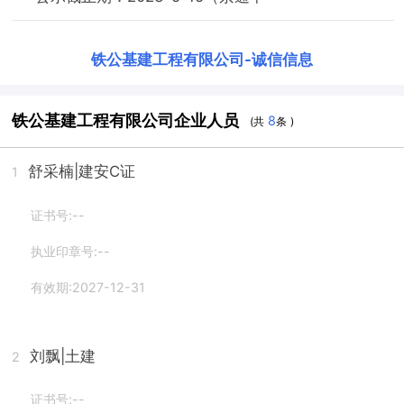
铁公基建工程有限公司
-
诚信信息
铁公基建工程有限公司企业人员
8
(共
条 )
舒采楠
|建安C证
1
证书号:--
执业印章号:--
有效期:2027-12-31
刘飘
|土建
2
证书号:--