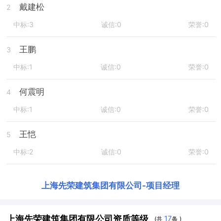
戴建松
2
中标:3
诚信:0
荣誉:0
王鹏
3
中标:1
诚信:0
荣誉:0
何震明
4
中标:1
诚信:0
荣誉:0
王恺
5
中标:2
诚信:0
荣誉:0
上海先荣建筑集团有限公司
-
项目经理
上海先荣建筑集团有限公司资质等级
17
(共
条 )