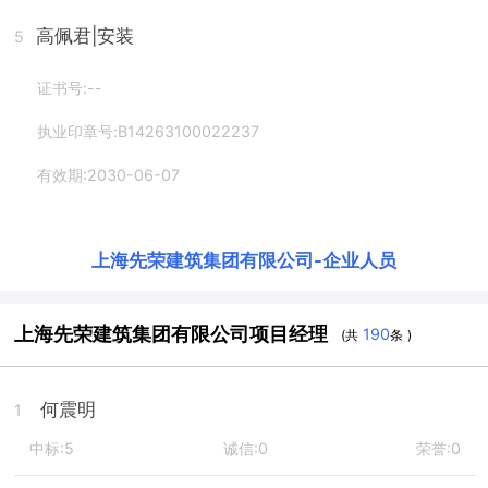
高佩君
|安装
5
证书号:--
执业印章号:B14263100022237
有效期:2030-06-07
上海先荣建筑集团有限公司
-
企业人员
上海先荣建筑集团有限公司项目经理
190
(共
条 )
何震明
1
中标:5
诚信:0
荣誉:0