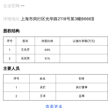
--
企业官网:
详细地址:
上海市闵行区光华路2118号第3幢B666室
股权结构
序号
股东
持股比例
认缴出资额(万元)
王先芳
1
49%
吴其荣
2
51%
主要人员
序号
姓名
职务
吴烂
执行董事
1
王泽
监事
2
查看更多