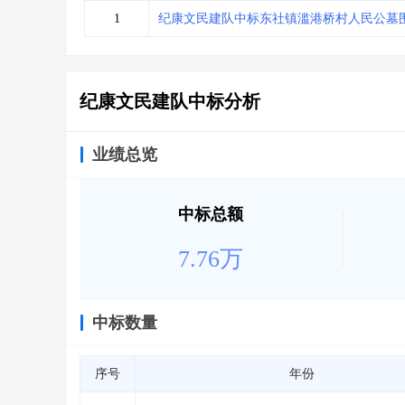
省库业绩查询
>
水利库专查
>
1
纪康文民建队中标东社镇滥港桥村人民公墓
组合查询-广州
>
业绩专查-广州
>
纪康文民建队中标分析
业绩总览
中标总额
7.76万
中标数量
序号
年份