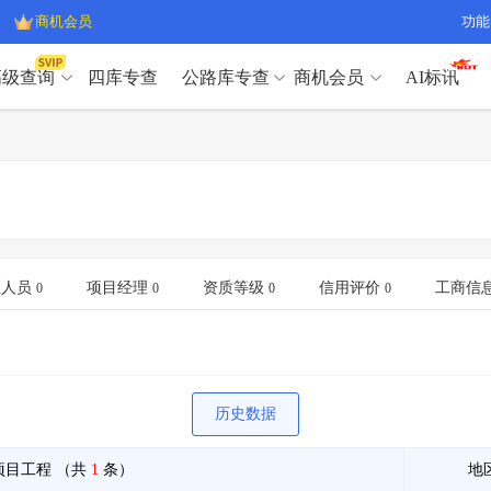
商机会员
功能
高级查询
四库专查
公路库专查
商机会员
AI标讯
高级查询（SVIP）
A
开标记录
>
项目经理带业绩荣誉证书
>
高级查询（SVIP）
A
项目参数
>
项目经理投标记录
>
下浮率
>
技术负责人/专职安全员C证
>
开标记录
>
项目经理带业绩荣誉证书
>
查业主
>
项目分类筛选
>
项目参数
>
项目经理投标记录
>
宏观经济
>
建企舆情
>
下浮率
>
技术负责人/专职安全员C证
>
业人员
项目经理
资质等级
信用评价
工商信
0
0
0
0
政策规划
>
招投标规则
>
查业主
>
项目分类筛选
>
A
宏观经济
>
建企舆情
>
政策规划
>
招投标规则
>
A
商机会员
历史数据
业主专查
>
项目商机
>
商机会员
拟建项目审批
>
专项债项目
>
项目工程
（共
1
条）
地