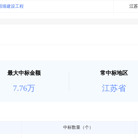
土地交易
>
省市重点项目
>
业主专查
>
项目商机
>
围墙建设工程
江苏
拟建项目审批
>
专项债项目
>
土地交易
>
省市重点项目
>
最大中标金额
常中标地区
7.76万
江苏省
中标数量（个）