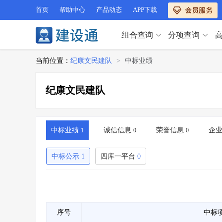
首页
帮助中心
产品动态
APP下载
组合查询
分项查询
分项查询（VIP）
当前位置：
纪康文民建队
>
中标业绩
查企业
>
查业绩
>
分项查询（VIP）
查资质
>
查人员
>
纪康文民建队
查荣誉
>
查诚信
>
查企业
>
查业绩
>
项目经理
>
信用评价
>
查资质
>
查人员
>
招标信息
>
组合查询
>
查荣誉
>
查诚信
>
中标业绩
诚信信息
荣誉信息
企
1
0
0
项目经理
>
信用评价
>
招标信息
>
组合查询
>
中标公示
1
四库一平台
0
行业 / 地区专查
四库专查
>
公路库专查
>
行业 / 地区专查
省库业绩查询
>
水利库专查
>
组合查询-广州
>
业绩专查-广州
>
四库专查
>
公路库专查
>
序号
中标