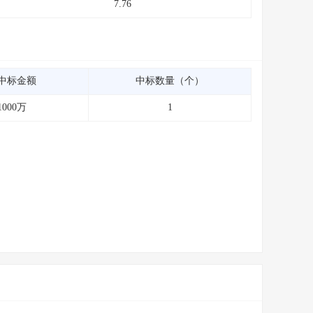
7.76
中标金额
中标数量（个）
1000万
1