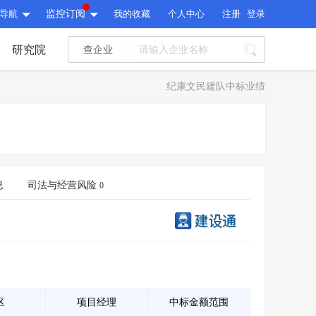
导航
监控订阅
我的收藏
个人中心
注册
登录
研究院
查企业
I标讯
纪康文民建队中标业绩
标讯精选
>
智能订阅
>
I标讯
标讯精选
>
智能订阅
>
建设通大数据研究院
研究报告
>
文章
>
息
司法与经营风险
0
建设通大数据研究院
PI接口
>
市场经营AI云平台
>
研究报告
>
文章
>
PI接口
>
市场经营AI云平台
>
其他服务
会员服务
>
数据导出服务
>
其他服务
人脉服务
>
APP下载
>
区
项目经理
中标金额范围