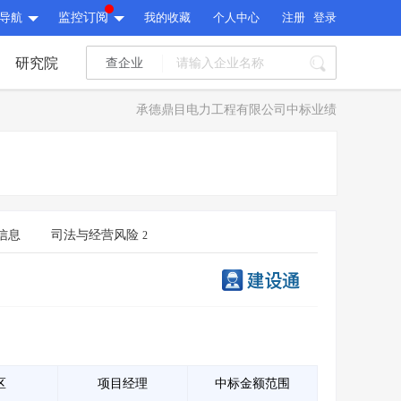
导航
监控订阅
我的收藏
个人中心
注册
登录
研究院
查企业
I标讯
承德鼎目电力工程有限公司中标业绩
标讯精选
>
智能订阅
>
I标讯
标讯精选
>
智能订阅
>
建设通大数据研究院
研究报告
>
文章
>
信息
司法与经营风险
2
建设通大数据研究院
PI接口
>
市场经营AI云平台
>
研究报告
>
文章
>
PI接口
>
市场经营AI云平台
>
其他服务
会员服务
>
数据导出服务
>
其他服务
人脉服务
>
APP下载
>
区
项目经理
中标金额范围