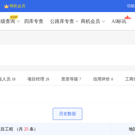
商机会员
功能
高级查询
四库专查
公路库专查
商机会员
AI标讯
高级查询（SVIP）
A
开标记录
>
项目经理带业绩荣誉证书
>
高级查询（SVIP）
A
项目参数
>
项目经理投标记录
>
下浮率
>
技术负责人/专职安全员C证
>
开标记录
>
项目经理带业绩荣誉证书
>
查业主
>
项目分类筛选
>
项目参数
>
项目经理投标记录
>
宏观经济
>
建企舆情
>
下浮率
>
技术负责人/专职安全员C证
>
业人员
项目经理
资质等级
信用评价
工商
18
28
7
0
政策规划
>
招投标规则
>
查业主
>
项目分类筛选
>
A
宏观经济
>
建企舆情
>
政策规划
>
招投标规则
>
A
商机会员
历史数据
业主专查
>
项目商机
>
商机会员
拟建项目审批
>
专项债项目
>
项目工程
（共
25
条）
地