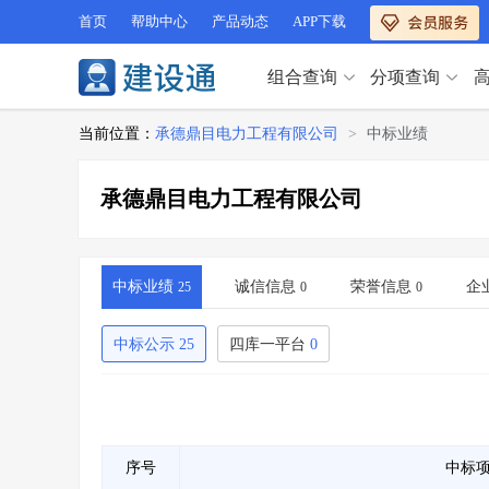
首页
帮助中心
产品动态
APP下载
组合查询
分项查询
分项查询（VIP）
当前位置：
承德鼎目电力工程有限公司
>
中标业绩
查企业
>
查业绩
>
分项查询（VIP）
查资质
>
查人员
>
承德鼎目电力工程有限公司
查荣誉
>
查诚信
>
查企业
>
查业绩
>
项目经理
>
信用评价
>
查资质
>
查人员
>
招标信息
>
组合查询
>
查荣誉
>
查诚信
>
中标业绩
诚信信息
荣誉信息
企
25
0
0
项目经理
>
信用评价
>
招标信息
>
组合查询
>
中标公示
25
四库一平台
0
行业 / 地区专查
四库专查
>
公路库专查
>
行业 / 地区专查
省库业绩查询
>
水利库专查
>
组合查询-广州
>
业绩专查-广州
>
四库专查
>
公路库专查
>
序号
中标