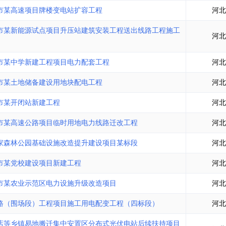
土地交易
>
省市重点项目
>
业主专查
>
项目商机
>
市某高速项目牌楼变电站扩容工程
河北
拟建项目审批
>
专项债项目
>
市某新能源试点项目升压站建筑安装工程送出线路工程施工
土地交易
>
省市重点项目
>
河北
市某中学新建工程项目电力配套工程
河北
市某土地储备建设用地块配电工程
河北
市某开闭站新建工程
河北
市某高速公路项目临时用地电力线路迁改工程
河北
家森林公园基础设施改造提升建设项目某标段
河北
市某党校建设项目新建工程
河北
市某农业示范区电力设施升级改造项目
河北
路（围场段）工程项目施工用电配变工程（四标段）
河北
店等乡镇易地搬迁集中安置区分布式光伏电站后续扶持项目