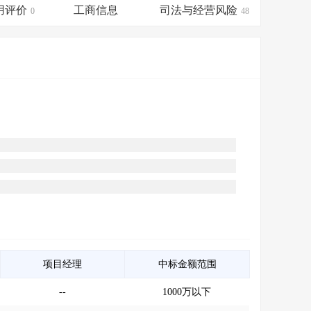
会员服务
>
数据导出服务
>
用评价
工商信息
司法与经营风险
0
48
人脉服务
>
APP下载
>
项目经理
中标金额范围
--
1000万以下