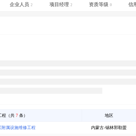
土地交易
>
省市重点项目
>
业主专查
>
项目商机
>
企业人员
项目经理
资质等级
信
2
2
0
拟建项目审批
>
专项债项目
>
土地交易
>
省市重点项目
>
工程（共
7
条）
地区
区附属设施维修工程
内蒙古-锡林郭勒盟