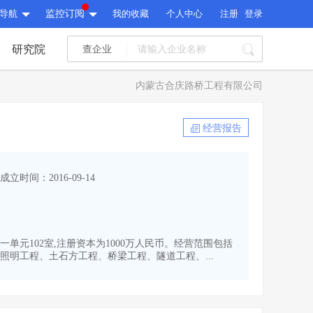
导航
监控订阅
我的收藏
个人中心
注册
登录
研究院
查企业
I标讯
内蒙古合庆路桥工程有限公司
标讯精选
>
智能订阅
>
I标讯
经营报告
标讯精选
>
智能订阅
>
建设通大数据研究院
成立时间：2016-09-14
研究报告
>
文章
>
建设通大数据研究院
PI接口
>
市场经营AI云平台
>
研究报告
>
文章
>
PI接口
>
市场经营AI云平台
>
一单元102室,注册资本为1000万人民币。经营范围包括
其他服务
明工程、土石方工程、桥梁工程、隧道工程、...
会员服务
>
数据导出服务
>
其他服务
人脉服务
>
APP下载
>