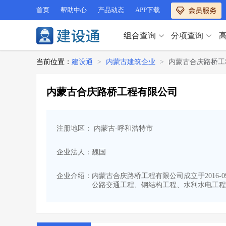
首页
帮助中心
产品动态
APP下载
组合查询
分项查询
分项查询（VIP）
当前位置：
建设通
>
内蒙古建筑企业
>
内蒙古合庆路桥工
查企业
>
查业绩
>
分项查询（VIP）
查资质
>
查人员
>
内蒙古合庆路桥工程有限公司
查荣誉
>
查诚信
>
查企业
>
查业绩
>
项目经理
>
信用评价
>
查资质
>
查人员
>
招标信息
>
组合查询
>
注册地区： 内蒙古-呼和浩特市
查荣誉
>
查诚信
>
项目经理
>
信用评价
>
企业法人：魏国
招标信息
>
组合查询
>
行业 / 地区专查
企业介绍：
内蒙古合庆路桥工程有限公司成立于2016-
公路交通工程、钢结构工程、水利水电工程
四库专查
>
公路库专查
>
行业 / 地区专查
省库业绩查询
>
水利库专查
>
组合查询-广州
>
业绩专查-广州
>
四库专查
>
公路库专查
>