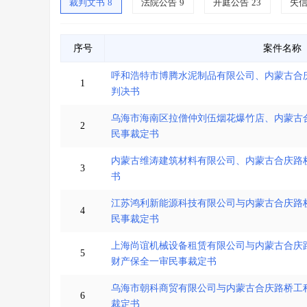
裁判文书
8
法院公告
9
开庭公告
23
失
序号
案件名称
呼和浩特市博腾水泥制品有限公司、内蒙古合
1
判决书
乌海市海南区拉僧仲刘伍烟花爆竹店、内蒙古
2
民事裁定书
内蒙古维涛建筑材料有限公司、内蒙古合庆路
3
书
江苏鸿利新能源科技有限公司与内蒙古合庆路
4
民事裁定书
上海尚谊机械设备租赁有限公司与内蒙古合庆
5
财产保全一审民事裁定书
乌海市朝科商贸有限公司与内蒙古合庆路桥工
6
裁定书