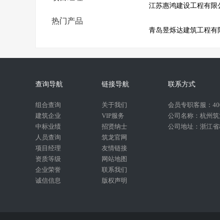
江苏惠鸿建设工程有限
热门产品
青岛昱烁达建筑工程有
查询导航
链接导航
联系方式
组合查询
关于我们
会员专职客服：400-
建筑企业
VIP服务
公司名称：杭州筑
中标业绩
招贤纳士
公司地址：浙江省杭
人员查询
筑龙官网
项目经理
友情链接
资质等级
网站地图
企业荣誉
联系我们
诚信信息
版权声明