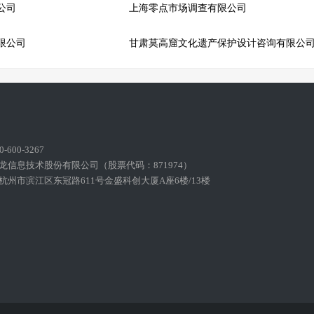
公司
上海零点市场调查有限公司
限公司
甘肃莫高窟文化遗产保护设计咨询有限公
600-3267
龙信息技术股份有限公司（股票代码：871974）
州市滨江区东冠路611号金盛科创大厦A座6楼/13楼