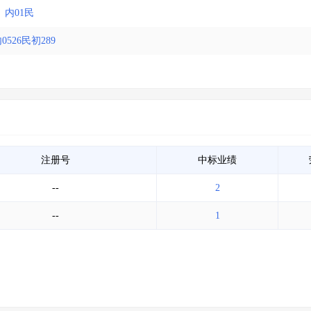
内01民
526民初289
注册号
中标业绩
--
2
--
1