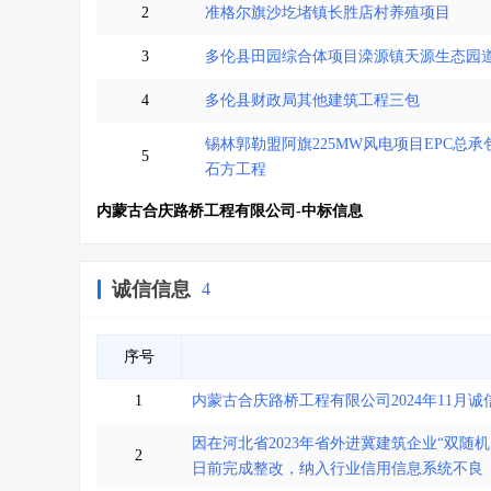
2
准格尔旗沙圪堵镇长胜店村养殖项目
3
多伦县田园综合体项目滦源镇天源生态园
4
多伦县财政局其他建筑工程三包
锡林郭勒盟阿旗225MW风电项目EPC总
5
石方工程
内蒙古合庆路桥工程有限公司-中标信息
诚信信息
4
序号
1
内蒙古合庆路桥工程有限公司2024年11月诚
因在河北省2023年省外进冀建筑企业“双随
2
日前完成整改，纳入行业信用信息系统不良