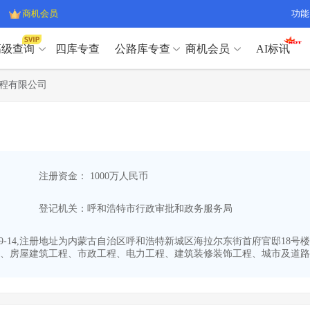
商机会员
功能
高级查询
四库专查
公路库专查
商机会员
AI标讯
高级查询（SVIP）
A
程有限公司
开标记录
>
项目经理带业绩荣誉证书
>
高级查询（SVIP）
A
项目参数
>
项目经理投标记录
>
下浮率
>
技术负责人/专职安全员C证
>
开标记录
>
项目经理带业绩荣誉证书
>
查业主
>
项目分类筛选
>
项目参数
>
项目经理投标记录
>
宏观经济
>
建企舆情
>
注册资金： 1000万人民币
下浮率
>
技术负责人/专职安全员C证
>
政策规划
>
招投标规则
>
查业主
>
项目分类筛选
>
A
登记机关：呼和浩特市行政审批和政务服务局
宏观经济
>
建企舆情
>
政策规划
>
招投标规则
>
A
商机会员
09-14,注册地址为内蒙古自治区呼和浩特新城区海拉尔东街首府官邸18号楼
、房屋建筑工程、市政工程、电力工程、建筑装修装饰工程、城市及道路照
业主专查
>
项目商机
>
商机会员
拟建项目审批
>
专项债项目
>