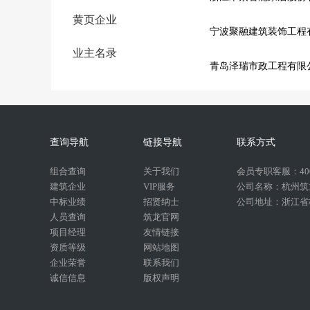
黄页企业
宁波聚融建筑装饰工程
业主名录
青岛泽瑞市政工程有限
查询导航
链接导航
联系方式
组合查询
关于我们
会员专职客服：400-
建筑企业
VIP服务
公司名称：杭州筑
中标业绩
招贤纳士
公司地址：浙江省杭
人员查询
筑龙官网
项目经理
友情链接
资质等级
网站地图
企业荣誉
联系我们
诚信信息
版权声明