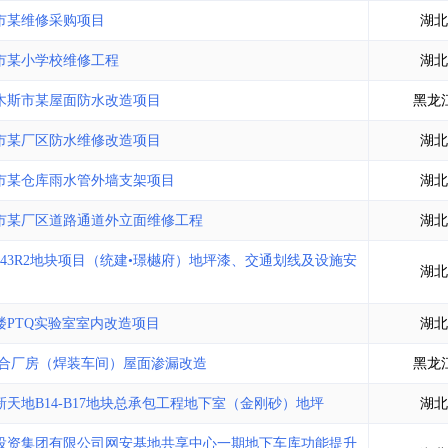
土地交易
>
省市重点项目
>
业主专查
>
项目商机
>
市某维修采购项目
湖北
拟建项目审批
>
专项债项目
>
市某小学校维修工程
湖北
土地交易
>
省市重点项目
>
木斯市某屋面防水改造项目
黑龙
市某厂区防水维修改造项目
湖北
市某仓库雨水管外墙支架项目
湖北
市某厂区道路通道外立面维修工程
湖北
43R2地块项目（统建•璟樾府）地坪漆、交通划线及设施安
湖北
PTQ实验室室内改造项目
湖北
联合厂房（焊装车间）屋面渗漏改造
黑龙
地B14-B17地块总承包工程地下室（金刚砂）地坪
湖北
投资集团有限公司网安基地共享中心一期地下车库功能提升