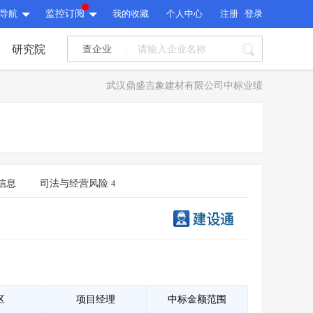
导航
监控订阅
我的收藏
个人中心
注册
登录
研究院
查企业
I标讯
武汉鼎盛吉象建材有限公司中标业绩
标讯精选
>
智能订阅
>
I标讯
标讯精选
>
智能订阅
>
建设通大数据研究院
研究报告
>
文章
>
信息
司法与经营风险
4
建设通大数据研究院
PI接口
>
市场经营AI云平台
>
研究报告
>
文章
>
PI接口
>
市场经营AI云平台
>
其他服务
会员服务
>
数据导出服务
>
其他服务
人脉服务
>
APP下载
>
区
项目经理
中标金额范围