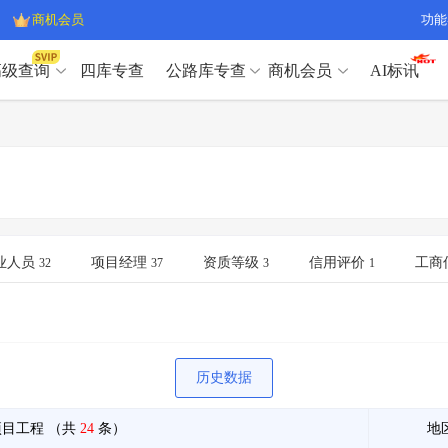
商机会员
功能
高级查询
四库专查
公路库专查
商机会员
AI标讯
高级查询（SVIP）
A
开标记录
>
项目经理带业绩荣誉证书
>
高级查询（SVIP）
A
项目参数
>
项目经理投标记录
>
下浮率
>
技术负责人/专职安全员C证
>
开标记录
>
项目经理带业绩荣誉证书
>
查业主
>
项目分类筛选
>
项目参数
>
项目经理投标记录
>
宏观经济
>
建企舆情
>
下浮率
>
技术负责人/专职安全员C证
>
业人员
项目经理
资质等级
信用评价
工商
32
37
3
1
政策规划
>
招投标规则
>
查业主
>
项目分类筛选
>
A
宏观经济
>
建企舆情
>
政策规划
>
招投标规则
>
A
商机会员
历史数据
业主专查
>
项目商机
>
商机会员
拟建项目审批
>
专项债项目
>
项目工程
（共
24
条）
地