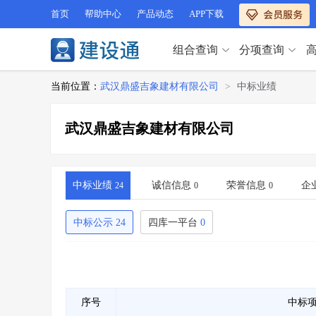
首页
帮助中心
产品动态
APP下载
组合查询
分项查询
分项查询（VIP）
当前位置：
武汉鼎盛吉象建材有限公司
>
中标业绩
查企业
>
查业绩
>
分项查询（VIP）
查资质
>
查人员
>
武汉鼎盛吉象建材有限公司
查荣誉
>
查诚信
>
查企业
>
查业绩
>
项目经理
>
信用评价
>
查资质
>
查人员
>
招标信息
>
组合查询
>
查荣誉
>
查诚信
>
中标业绩
诚信信息
荣誉信息
企
24
0
0
项目经理
>
信用评价
>
招标信息
>
组合查询
>
中标公示
24
四库一平台
0
行业 / 地区专查
四库专查
>
公路库专查
>
行业 / 地区专查
省库业绩查询
>
水利库专查
>
组合查询-广州
>
业绩专查-广州
>
四库专查
>
公路库专查
>
序号
中标