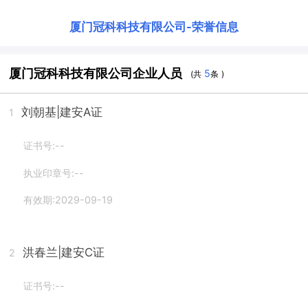
厦门冠科科技有限公司
-
荣誉信息
厦门冠科科技有限公司企业人员
5
(共
条 )
刘朝基
|建安A证
1
证书号:--
执业印章号:--
有效期:2029-09-19
洪春兰
|建安C证
2
证书号:--