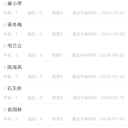
麻小琴
3
中标：1
诚信：0
荣誉0
最近中标时间：2024-10-20
蒋冬梅
4
中标：1
诚信：0
荣誉0
最近中标时间：2024-10-09
韦兰云
5
中标：2
诚信：0
荣誉0
最近中标时间：2024-09-05
陈海凤
6
中标：3
诚信：0
荣誉0
最近中标时间：2024-07-26
石天侨
7
中标：1
诚信：0
荣誉0
最近中标时间：2024-07-12
俞国林
8
中标：2
诚信：0
荣誉0
最近中标时间：2024-07-05