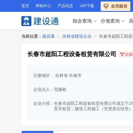
首页
帮助中心
产品动态
APP下载
组合查询
分项查询
分项查询（VIP）
当前位置：
建设通
>
吉林省建筑企业
>
长春市超阳工程设
查企业
>
查业绩
>
分项查询（VIP）
查资质
>
查人员
>
长春市超阳工程设备租赁有限公司
企业
查荣誉
>
查诚信
>
查企业
>
查业绩
>
项目经理
>
信用评价
>
查资质
>
查人员
>
招标信息
>
组合查询
>
注册地区： 吉林省-长春市
查荣誉
>
查诚信
>
项目经理
>
信用评价
>
企业法人：范建彬
招标信息
>
组合查询
>
行业 / 地区专查
企业介绍：
长春市超阳工程设备租赁有限公司成立于201
泵车租赁；建筑工程施工（凭资质证经营）
四库专查
>
公路库专查
>
行业 / 地区专查
省库业绩查询
>
水利库专查
>
组合查询-广州
>
业绩专查-广州
>
四库专查
>
公路库专查
>