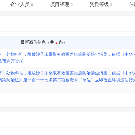
土地交易
>
省市重点项目
>
业主专查
>
项目商机
>
企业人员
项目经理
资质等级
信
0
0
0
拟建项目审批
>
专项债项目
>
土地交易
>
省市重点项目
>
最新诚信信息（共
2
条）
有一处物料堆，堆放沙子未采取有效覆盖措施防治扬尘污染，依据《中华
民币壹万柒仟
有一处物料堆，堆放沙子未采取有效覆盖措施防治扬尘污染，依据《中华
污染防治法》第一百一十七条第二项被责令（单位）立即改正环境违法行