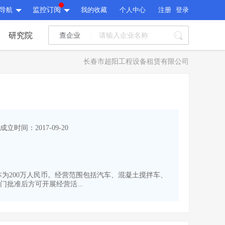
导航
监控订阅
我的收藏
个人中心
注册
登录
研究院
查企业
I标讯
长春市超阳工程设备租赁有限公司
标讯精选
>
智能订阅
>
I标讯
标讯精选
>
智能订阅
>
建设通大数据研究院
成立时间：2017-09-20
研究报告
>
文章
>
建设通大数据研究院
PI接口
>
市场经营AI云平台
>
研究报告
>
文章
>
PI接口
>
市场经营AI云平台
>
册资本为200万人民币。经营范围包括汽车、混凝土搅拌车、
其他服务
批准后方可开展经营活...
会员服务
>
数据导出服务
>
其他服务
人脉服务
>
APP下载
>