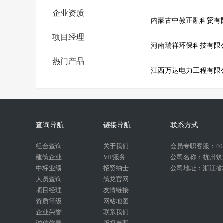
企业资质
内蒙古中教正融科贸有
项目经理
河南瑞祥环保科技有限
热门产品
江西万达电力工程有限
查询导航
链接导航
联系方式
组合查询
关于我们
会员专职客服：400-
建筑企业
VIP服务
公司名称：杭州筑
中标业绩
招贤纳士
公司地址：浙江省杭
人员查询
筑龙官网
项目经理
友情链接
资质等级
网站地图
企业荣誉
联系我们
诚信信息
版权声明