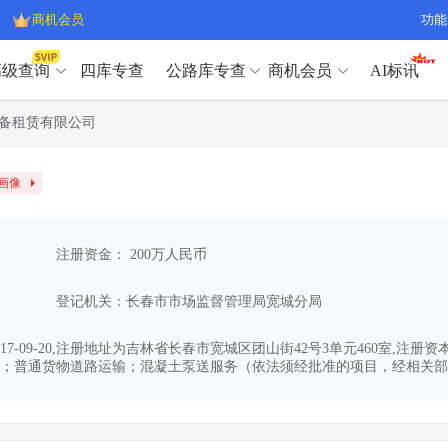
商机会员
功能
高级查询
四库专查
公路库专查
商机会员
AI标讯
高级查询（SVIP）
A
备租赁有限公司
开标记录
>
项目经理带业绩荣誉证书
>
高级查询（SVIP）
A
项目参数
>
项目经理投标记录
>
画像
下浮率
>
技术负责人/专职安全员C证
>
开标记录
>
项目经理带业绩荣誉证书
>
查业主
>
项目分类筛选
>
项目参数
>
项目经理投标记录
>
宏观经济
>
建企舆情
>
注册资金： 200万人民币
下浮率
>
技术负责人/专职安全员C证
>
政策规划
>
招投标规则
>
查业主
>
项目分类筛选
>
A
登记机关：长春市市场监督管理局宽城分局
宏观经济
>
建企舆情
>
政策规划
>
招投标规则
>
A
商机会员
7-09-20,注册地址为吉林省长春市宽城区团山街42号3单元460室,注
；普通货物道路运输；混凝土泵送服务（依法须经批准的项目，经相关部门
业主专查
>
项目商机
>
商机会员
拟建项目审批
>
专项债项目
>