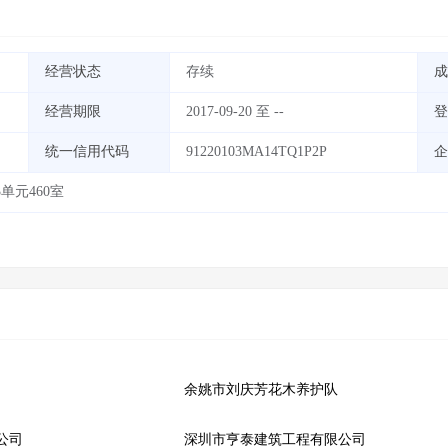
经营状态
存续
成
经营期限
2017-09-20 至 --
登
统一信用代码
91220103MA14TQ1P2P
企
单元460室
余姚市刘庆芳花木养护队
公司
深圳市亨泰建筑工程有限公司