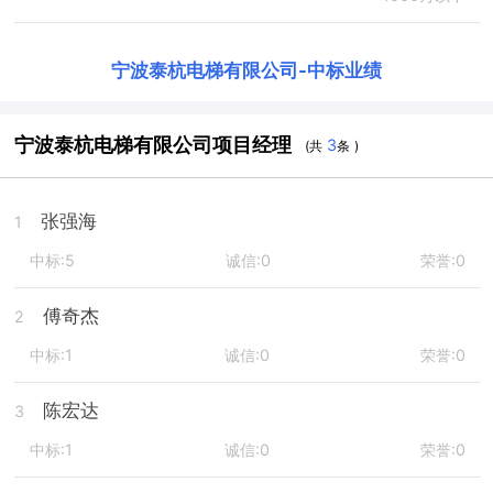
宁波泰杭电梯有限公司
-
中标业绩
宁波泰杭电梯有限公司项目经理
3
(共
条 )
张强海
1
中标:5
诚信:0
荣誉:0
傅奇杰
2
中标:1
诚信:0
荣誉:0
陈宏达
3
中标:1
诚信:0
荣誉:0