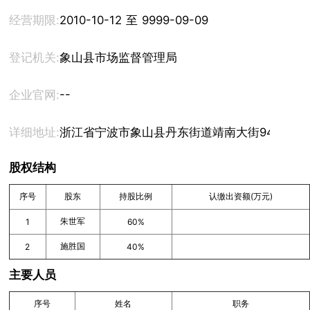
经营期限:
2010-10-12 至 9999-09-09
登记机关:
象山县市场监督管理局
--
企业官网:
详细地址:
浙江省宁波市象山县丹东街道靖南大街946号（
股权结构
序号
股东
持股比例
认缴出资额(万元)
朱世军
1
60%
施胜国
2
40%
主要人员
序号
姓名
职务