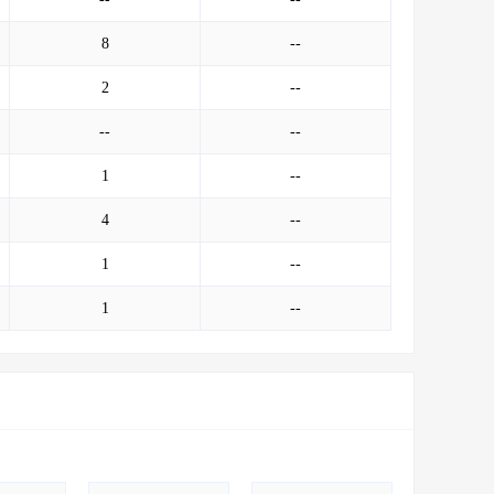
8
--
2
--
--
--
1
--
4
--
1
--
1
--