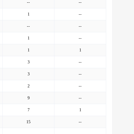
--
--
1
--
--
--
1
--
1
1
3
--
3
--
2
--
9
--
7
1
15
--
--
--