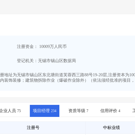
注册资金： 10009万人民币
登记机关：无锡市锡山区数据局
7,注册地址为无锡市锡山区东北塘街道芙蓉西三路88号19-20层,注册资本
内装饰装修；建筑物拆除作业（爆破作业除外）（依法须经批准的项目，经
企业人员
项目经理
资质等级
信用评价
75
234
7
4
注册号
中标业绩