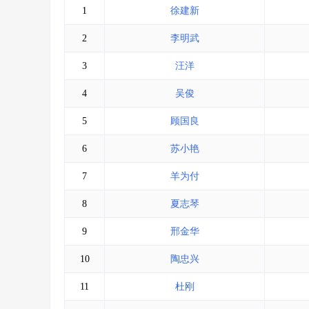
1
徐建新
2
李明武
3
汪洋
4
吴俊
5
顾国良
6
苏小艳
7
羊为付
8
夏志琴
9
邢金华
10
陶忠兴
11
杜刚