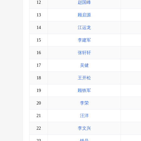
12
赵国峰
13
顾启源
14
江运龙
15
李建军
16
张轩轩
17
吴健
18
王开松
19
顾铁军
20
李荣
21
汪洋
22
李文兴
23
钱晶