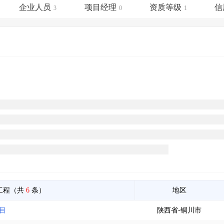
土地交易
>
省市重点项目
>
业主专查
>
项目商机
>
企业人员
项目经理
资质等级
信
3
0
1
拟建项目审批
>
专项债项目
>
土地交易
>
省市重点项目
>
工程（共
6
条）
地区
目
陕西省-铜川市