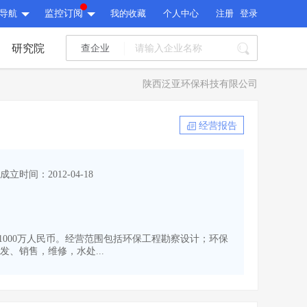
导航
监控订阅
我的收藏
个人中心
注册
登录
研究院
查企业
I标讯
陕西泛亚环保科技有限公司
标讯精选
>
智能订阅
>
I标讯
经营报告
标讯精选
>
智能订阅
>
建设通大数据研究院
成立时间：2012-04-18
研究报告
>
文章
>
建设通大数据研究院
PI接口
>
市场经营AI云平台
>
研究报告
>
文章
>
PI接口
>
市场经营AI云平台
>
本为1000万人民币。经营范围包括环保工程勘察设计；环保
其他服务
、销售，维修，水处...
会员服务
>
数据导出服务
>
其他服务
人脉服务
>
APP下载
>