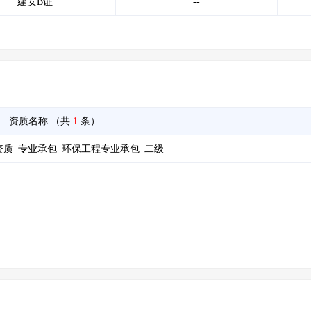
建安B证
--
资质名称
（共
1
条）
质_专业承包_环保工程专业承包_二级