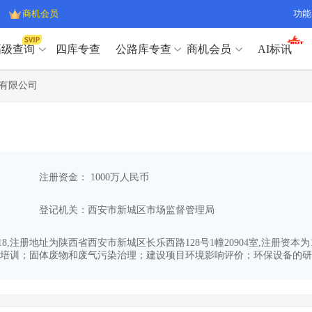
商机会员
功能
高级查询
四库专查
公路库专查
商机会员
AI标讯
高级查询（SVIP）
A
有限公司
开标记录
>
项目经理带业绩荣誉证书
>
高级查询（SVIP）
A
项目参数
>
项目经理投标记录
>
下浮率
>
技术负责人/专职安全员C证
>
开标记录
>
项目经理带业绩荣誉证书
>
查业主
>
项目分类筛选
>
项目参数
>
项目经理投标记录
>
宏观经济
>
建企舆情
>
注册资金： 1000万人民币
下浮率
>
技术负责人/专职安全员C证
>
政策规划
>
招投标规则
>
查业主
>
项目分类筛选
>
A
登记机关：西安市新城区市场监督管理局
宏观经济
>
建企舆情
>
政策规划
>
招投标规则
>
A
商机会员
-18,注册地址为陕西省西安市新城区长乐西路128号1幢20904室,注册资
培训；固体废物和废气污染治理；建设项目环境影响评价；环保设备的研发
业主专查
>
项目商机
>
商机会员
拟建项目审批
>
专项债项目
>