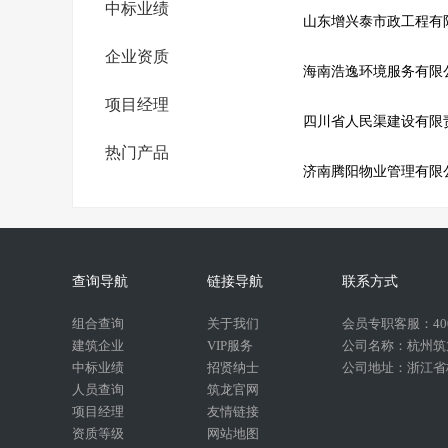
中标业绩
山东增兴泰市政工程有
企业资质
海南浩逸环境服务有限
项目经理
四川省人民渠建设有限
热门产品
济南腾阳物业管理有限
查询导航
链接导航
联系方式
组合查询
关于我们
会员专职客服：400-
建筑企业
VIP服务
公司名称：杭州筑
中标业绩
招贤纳士
公司地址：浙江省杭
人员查询
筑龙官网
项目经理
友情链接
资质等级
网站地图