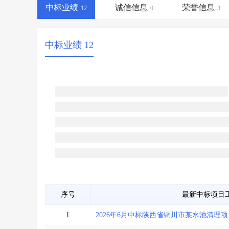
省库业绩查询
>
水利库专查
>
中标业绩
诚信信息
荣誉信息
12
0
3
组合查询-广州
>
业绩专查-广州
>
中标业绩 12
序号
最新中标项目
1
2026年6月中标陕西省铜川市某水池清理项