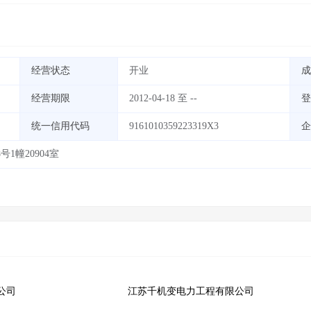
经营状态
开业
成
经营期限
2012-04-18 至 --
登
统一信用代码
9161010359223319X3
企
1幢20904室
公司
江苏千机变电力工程有限公司