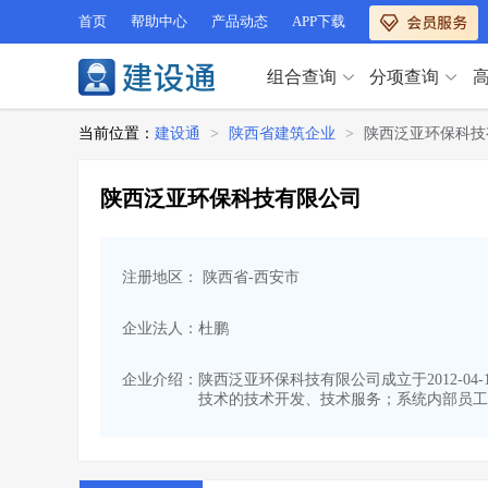
首页
帮助中心
产品动态
APP下载
组合查询
分项查询
分项查询（VIP）
当前位置：
建设通
>
陕西省建筑企业
>
陕西泛亚环保科技
查企业
>
查业绩
>
分项查询（VIP）
查资质
>
查人员
>
陕西泛亚环保科技有限公司
查荣誉
>
查诚信
>
查企业
>
查业绩
>
项目经理
>
信用评价
>
查资质
>
查人员
>
招标信息
>
组合查询
>
注册地区： 陕西省-西安市
查荣誉
>
查诚信
>
项目经理
>
信用评价
>
企业法人：杜鹏
招标信息
>
组合查询
>
行业 / 地区专查
企业介绍：
陕西泛亚环保科技有限公司成立于2012-04
技术的技术开发、技术服务；系统内部员工
四库专查
>
公路库专查
>
行业 / 地区专查
省库业绩查询
>
水利库专查
>
组合查询-广州
>
业绩专查-广州
>
四库专查
>
公路库专查
>