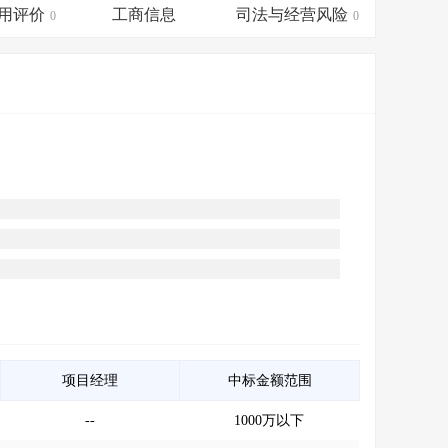
会员服务
>
数据导出服务
>
用评价
工商信息
司法与经营风险
0
0
人脉服务
>
APP下载
>
项目经理
中标金额范围
--
1000万以下