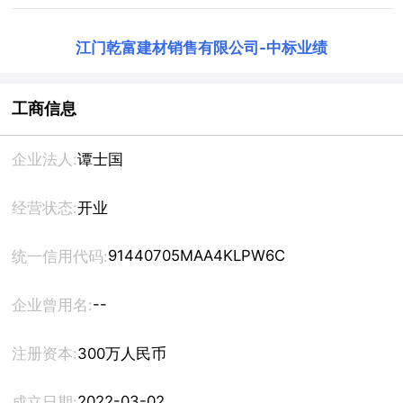
江门乾富建材销售有限公司
-
中标业绩
工商信息
企业法人:
谭士国
经营状态:
开业
91440705MAA4KLPW6C
统一信用代码:
--
企业曾用名:
注册资本:
300万人民币
2022-03-02
成立日期: