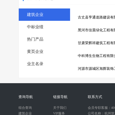
建筑企业
古丈县亨通道路建设有
中标业绩
黑河市佳晨绿化工程有
热门产品
甘肃荣辉祥建筑工程有
黄页企业
中科博生生物工程有限
业主名录
河源市源城区旭辉装饰
查询导航
链接导航
联系方式
组合查询
关于我们
会员专职客服：400-
建筑企业
VIP服务
公司名称：杭州筑