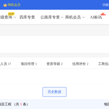
商机会员
功能
高级查询
四库专查
公路库专查
商机会员
AI标讯
高级查询（SVIP）
A
开标记录
>
项目经理带业绩荣誉证书
>
高级查询（SVIP）
A
项目参数
>
项目经理投标记录
>
下浮率
>
技术负责人/专职安全员C证
>
开标记录
>
项目经理带业绩荣誉证书
>
查业主
>
项目分类筛选
>
项目参数
>
项目经理投标记录
>
宏观经济
>
建企舆情
>
下浮率
>
技术负责人/专职安全员C证
>
业人员
项目经理
资质等级
信用评价
工商信
17
1
2
2
政策规划
>
招投标规则
>
查业主
>
项目分类筛选
>
A
宏观经济
>
建企舆情
>
政策规划
>
招投标规则
>
A
商机会员
历史数据
业主专查
>
项目商机
>
商机会员
拟建项目审批
>
专项债项目
>
项目工程
（共
1
条）
地