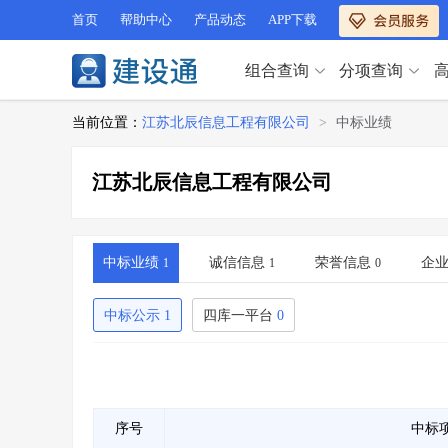
首页
帮助中心
产品动态
APP下载
组合查询
分项查询
分项查询（VIP）
当前位置：
江苏北辰信息工程有限公司
>
中标业绩
查企业
>
查业绩
>
分项查询（VIP）
查资质
>
查人员
>
江苏北辰信息工程有限公司
查荣誉
>
查诚信
>
查企业
>
查业绩
>
项目经理
>
信用评价
>
查资质
>
查人员
>
招标信息
>
组合查询
>
查荣誉
>
查诚信
>
中标业绩
诚信信息
荣誉信息
企
1
1
0
项目经理
>
信用评价
>
招标信息
>
组合查询
>
中标公示
1
四库一平台
0
行业 / 地区专查
四库专查
>
公路库专查
>
行业 / 地区专查
省库业绩查询
>
水利库专查
>
组合查询-广州
>
业绩专查-广州
>
四库专查
>
公路库专查
>
序号
中标