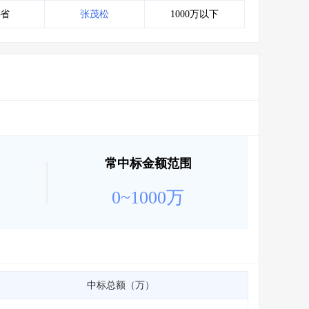
会员服务
>
数据导出服务
>
省
张茂松
1000万以下
人脉服务
>
APP下载
>
常中标金额范围
0~1000万
中标总额（万）