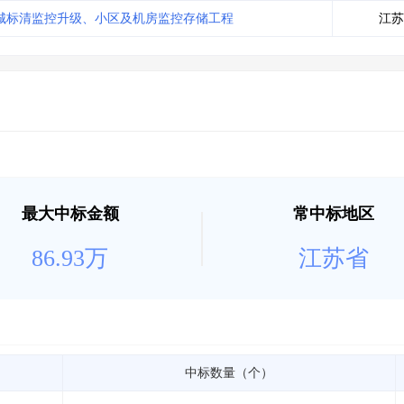
土地交易
>
省市重点项目
>
业主专查
>
项目商机
>
城标清监控升级、小区及机房监控存储工程
江苏
拟建项目审批
>
专项债项目
>
土地交易
>
省市重点项目
>
最大中标金额
常中标地区
86.93万
江苏省
中标数量（个）