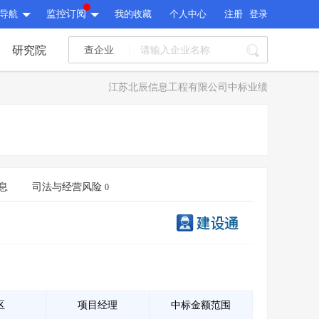
导航
监控订阅
我的收藏
个人中心
注册
登录
研究院
查企业
I标讯
江苏北辰信息工程有限公司中标业绩
标讯精选
>
智能订阅
>
I标讯
标讯精选
>
智能订阅
>
建设通大数据研究院
研究报告
>
文章
>
息
司法与经营风险
0
建设通大数据研究院
PI接口
>
市场经营AI云平台
>
研究报告
>
文章
>
PI接口
>
市场经营AI云平台
>
其他服务
会员服务
>
数据导出服务
>
其他服务
人脉服务
>
APP下载
>
区
项目经理
中标金额范围