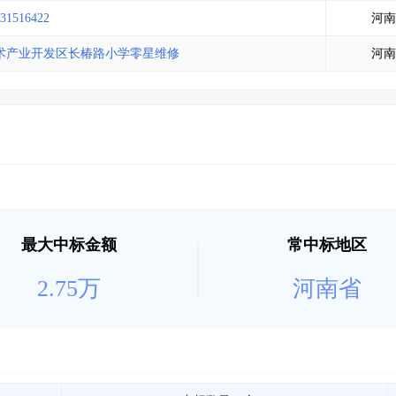
土地交易
>
省市重点项目
>
业主专查
>
项目商机
>
16422
河南
拟建项目审批
>
专项债项目
>
术产业开发区长椿路小学零星维修
河南
土地交易
>
省市重点项目
>
最大中标金额
常中标地区
2.75万
河南省