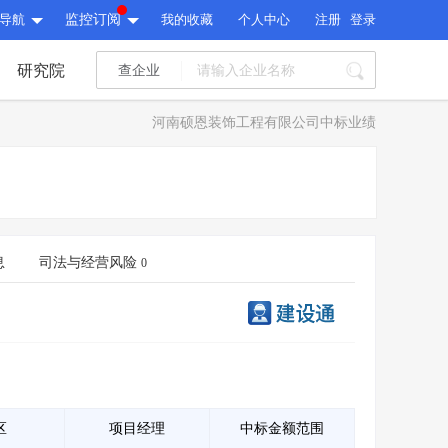
导航
监控订阅
我的收藏
个人中心
注册
登录
研究院
查企业
I标讯
河南硕恩装饰工程有限公司中标业绩
标讯精选
>
智能订阅
>
I标讯
标讯精选
>
智能订阅
>
建设通大数据研究院
研究报告
>
文章
>
息
司法与经营风险
0
建设通大数据研究院
PI接口
>
市场经营AI云平台
>
研究报告
>
文章
>
PI接口
>
市场经营AI云平台
>
其他服务
会员服务
>
数据导出服务
>
其他服务
人脉服务
>
APP下载
>
区
项目经理
中标金额范围