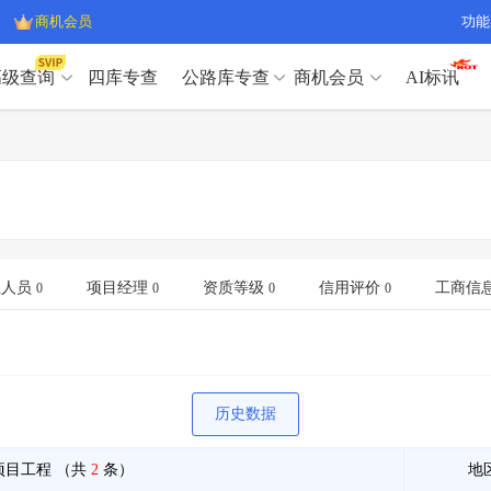
商机会员
功能
高级查询
四库专查
公路库专查
商机会员
AI标讯
高级查询（SVIP）
A
开标记录
>
项目经理带业绩荣誉证书
>
高级查询（SVIP）
A
项目参数
>
项目经理投标记录
>
下浮率
>
技术负责人/专职安全员C证
>
开标记录
>
项目经理带业绩荣誉证书
>
查业主
>
项目分类筛选
>
项目参数
>
项目经理投标记录
>
宏观经济
>
建企舆情
>
下浮率
>
技术负责人/专职安全员C证
>
业人员
项目经理
资质等级
信用评价
工商信
0
0
0
0
政策规划
>
招投标规则
>
查业主
>
项目分类筛选
>
A
宏观经济
>
建企舆情
>
政策规划
>
招投标规则
>
A
商机会员
历史数据
业主专查
>
项目商机
>
商机会员
拟建项目审批
>
专项债项目
>
项目工程
（共
2
条）
地