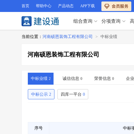
首页
帮助中心
产品动态
APP下载
组合查询
分项查询
分项查询（VIP）
当前位置：
河南硕恩装饰工程有限公司
>
中标业绩
查企业
>
查业绩
>
分项查询（VIP）
查资质
>
查人员
>
河南硕恩装饰工程有限公司
查荣誉
>
查诚信
>
查企业
>
查业绩
>
项目经理
>
信用评价
>
查资质
>
查人员
>
招标信息
>
组合查询
>
查荣誉
>
查诚信
>
中标业绩
诚信信息
荣誉信息
企
2
0
0
项目经理
>
信用评价
>
招标信息
>
组合查询
>
中标公示
2
四库一平台
0
行业 / 地区专查
四库专查
>
公路库专查
>
行业 / 地区专查
省库业绩查询
>
水利库专查
>
组合查询-广州
>
业绩专查-广州
>
四库专查
>
公路库专查
>
序号
中标