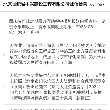
北京世纪城中兴建设工程有限公司诚信信息
12
(共
条 )
因未按照规定期限办理纳税申报和报送纳税资料，被
责令限期改正，责令限期改正期限：2023-05-
1
22（株天二所税
因在北京市海淀区玉海园五里17、18号楼之间空地进
行热力管线改造工程施工时将施工的土方及废弃料堆
2
放在小区绿地上，依据《北京市绿化条例》第六十八
条被罚款人民币叁仟陆佰元（京海
因单位未按要求提供劳动用工相关材料，无正当理由
未按照《北京市门头沟区人力资源和社会保障局责令
（限期）改正通知书（京门人社劳监责字［2022］
3
14号）》要求的期限报送劳动用工相关材料，依据
《劳动保障监察条例》第三十条第一款第(三)