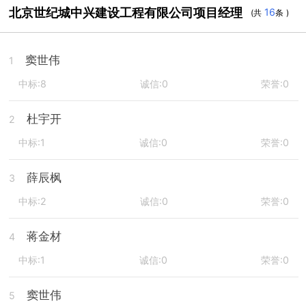
北京世纪城中兴建设工程有限公司项目经理
16
(共
条 )
窦世伟
1
中标:8
诚信:0
荣誉:0
杜宇开
2
中标:1
诚信:0
荣誉:0
薛辰枫
3
中标:2
诚信:0
荣誉:0
蒋金材
4
中标:1
诚信:0
荣誉:0
窦世伟
5