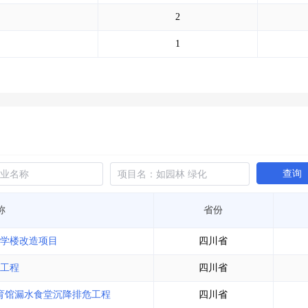
土地交易
>
省市重点项目
>
业主专查
>
项目商机
>
2
拟建项目审批
>
专项债项目
>
土地交易
>
省市重点项目
>
1
查询
称
省份
教学楼改造项目
四川省
造工程
四川省
体育馆漏水食堂沉降排危工程
四川省