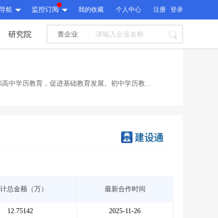
导航
监控订阅
我的收藏
个人中心
注册
登录
研究院
查企业
I标讯
标讯精选
>
智能订阅
>
I标讯
高中学历教育，促进基础教育发展。初中学历教...
标讯精选
>
智能订阅
>
建设通大数据研究院
研究报告
>
文章
>
建设通大数据研究院
PI接口
>
市场经营AI云平台
>
研究报告
>
文章
>
PI接口
>
市场经营AI云平台
>
其他服务
计总金额（万）
最新合作时间
会员服务
>
数据导出服务
>
其他服务
人脉服务
>
APP下载
>
12.75142
2025-11-26