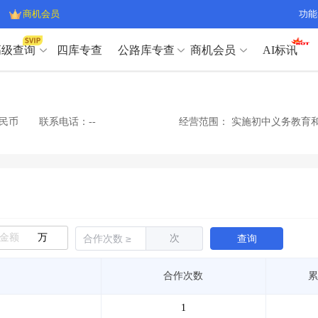
商机会员
功能
高级查询
四库专查
公路库专查
商机会员
AI标讯
高级查询（SVIP）
A
开标记录
>
项目经理带业绩荣誉证书
>
高级查询（SVIP）
A
项目参数
>
项目经理投标记录
>
人民币
联系电话：--
经营范围：
实施初中义务教育和
下浮率
>
技术负责人/专职安全员C证
>
开标记录
>
项目经理带业绩荣誉证书
>
查业主
>
项目分类筛选
>
项目参数
>
项目经理投标记录
>
宏观经济
>
建企舆情
>
下浮率
>
技术负责人/专职安全员C证
>
政策规划
>
招投标规则
>
查业主
>
项目分类筛选
>
A
宏观经济
>
建企舆情
>
万
次
查询
政策规划
>
招投标规则
>
A
商机会员
合作次数
累
业主专查
>
项目商机
>
商机会员
拟建项目审批
>
专项债项目
>
1