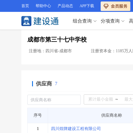
首页
帮助中心
产品动态
APP下载
组合查询
分项查询
分项查询（VIP）
成都市第三十七中学校
查企业
>
查业绩
>
分项查询（VIP）
查资质
>
查人员
>
注册地：四川省-成都市
注册资本金：1185万
查荣誉
>
查诚信
>
查企业
>
查业绩
>
项目经理
>
信用评价
>
查资质
>
查人员
>
招标信息
>
组合查询
>
查荣誉
>
查诚信
>
供应商
7
项目经理
>
信用评价
>
招标信息
>
组合查询
>
行业 / 地区专查
~
四库专查
>
公路库专查
>
行业 / 地区专查
序号
供应商名称
省库业绩查询
>
水利库专查
>
组合查询-广州
>
业绩专查-广州
>
四库专查
>
公路库专查
>
1
四川煌牌建设工程有限公司