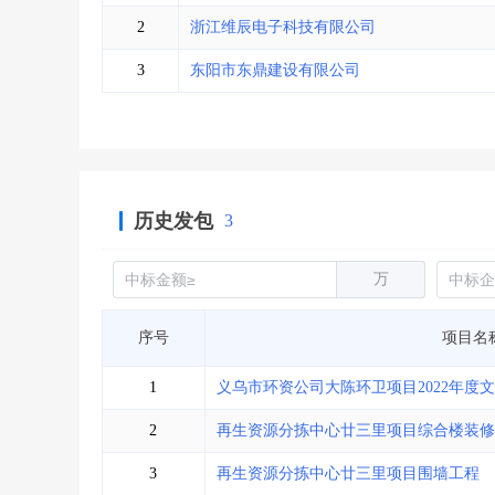
省库业绩查询
>
水利库专查
>
2
浙江维辰电子科技有限公司
组合查询-广州
>
业绩专查-广州
>
3
东阳市东鼎建设有限公司
历史发包
3
万
序号
项目名
1
义乌市环资公司大陈环卫项目2022年度
2
再生资源分拣中心廿三里项目综合楼装修
3
再生资源分拣中心廿三里项目围墙工程