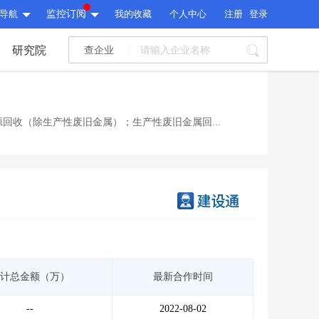
导航
监控订阅
我的收藏
个人中心
注册
登录
研究院
查企业
I标讯
标讯精选
>
智能订阅
>
I标讯
回收（除生产性废旧金属）；生产性废旧金属回...
标讯精选
>
智能订阅
>
建设通大数据研究院
研究报告
>
文章
>
建设通大数据研究院
PI接口
>
市场经营AI云平台
>
研究报告
>
文章
>
PI接口
>
市场经营AI云平台
>
其他服务
计总金额（万）
最新合作时间
会员服务
>
数据导出服务
>
其他服务
人脉服务
>
APP下载
>
--
2022-08-02