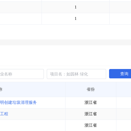
土地交易
>
省市重点项目
>
业主专查
>
项目商机
>
1
拟建项目审批
>
专项债项目
>
土地交易
>
省市重点项目
>
1
查询
称
省份
文明创建垃圾清理服务
浙江省
工程
浙江省
浙江省