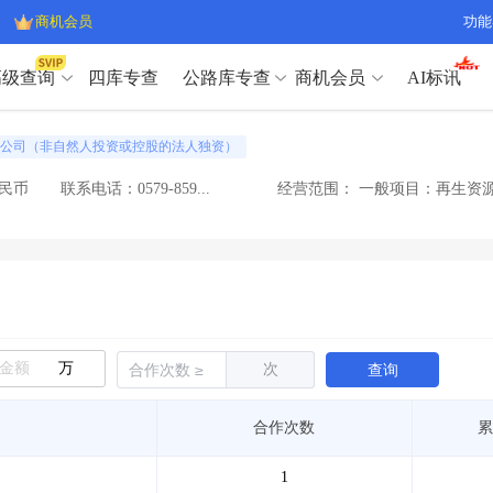
商机会员
功能
高级查询
四库专查
公路库专查
商机会员
AI标讯
高级查询（SVIP）
A
公司（非自然人投资或控股的法人独资）
开标记录
>
项目经理带业绩荣誉证书
>
高级查询（SVIP）
A
项目参数
>
项目经理投标记录
>
人民币
联系电话：0579-859...
经营范围：
一般项目：再生资源
下浮率
>
技术负责人/专职安全员C证
>
开标记录
>
项目经理带业绩荣誉证书
>
查业主
>
项目分类筛选
>
项目参数
>
项目经理投标记录
>
宏观经济
>
建企舆情
>
下浮率
>
技术负责人/专职安全员C证
>
政策规划
>
招投标规则
>
查业主
>
项目分类筛选
>
A
宏观经济
>
建企舆情
>
万
次
查询
政策规划
>
招投标规则
>
A
商机会员
合作次数
累
业主专查
>
项目商机
>
商机会员
拟建项目审批
>
专项债项目
>
1