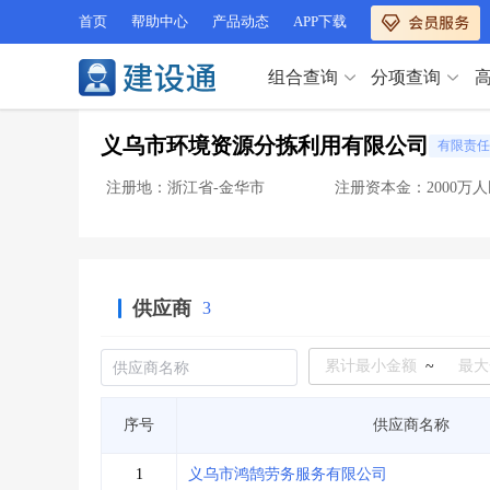
首页
帮助中心
产品动态
APP下载
组合查询
分项查询
分项查询（VIP）
义乌市环境资源分拣利用有限公司
有限责任
查企业
>
查业绩
>
分项查询（VIP）
查资质
>
查人员
>
注册地：浙江省-金华市
注册资本金：2000万
查荣誉
>
查诚信
>
查企业
>
查业绩
>
项目经理
>
信用评价
>
查资质
>
查人员
>
招标信息
>
组合查询
>
查荣誉
>
查诚信
>
供应商
3
项目经理
>
信用评价
>
招标信息
>
组合查询
>
行业 / 地区专查
~
四库专查
>
公路库专查
>
行业 / 地区专查
序号
供应商名称
省库业绩查询
>
水利库专查
>
组合查询-广州
>
业绩专查-广州
>
四库专查
>
公路库专查
>
1
义乌市鸿鹄劳务服务有限公司