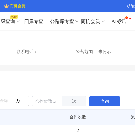
商机会员
功能
高级查询
四库专查
公路库专查
商机会员
AI标讯
高级查询（SVIP）
A
开标记录
>
项目经理带业绩荣誉证书
>
高级查询（SVIP）
A
项目参数
>
项目经理投标记录
>
联系电话：--
经营范围：
未公示
下浮率
>
技术负责人/专职安全员C证
>
开标记录
>
项目经理带业绩荣誉证书
>
查业主
>
项目分类筛选
>
项目参数
>
项目经理投标记录
>
宏观经济
>
建企舆情
>
下浮率
>
技术负责人/专职安全员C证
>
政策规划
>
招投标规则
>
查业主
>
项目分类筛选
>
A
宏观经济
>
建企舆情
>
万
次
查询
政策规划
>
招投标规则
>
A
商机会员
合作次数
累
业主专查
>
项目商机
>
商机会员
拟建项目审批
>
专项债项目
>
2