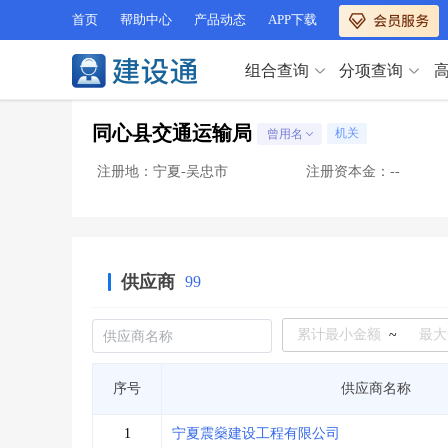
首页
帮助中心
产品动态
APP下载
组合查询
分项查询
分项查询（VIP）
同心县交通运输局
机关
曾用名
查企业
>
查业绩
>
分项查询（VIP）
查资质
>
查人员
>
注册地：宁夏-吴忠市
注册资本金：--
查荣誉
>
查诚信
>
查企业
>
查业绩
>
项目经理
>
信用评价
>
查资质
>
查人员
>
招标信息
>
组合查询
>
查荣誉
>
查诚信
>
供应商
99
项目经理
>
信用评价
>
招标信息
>
组合查询
>
行业 / 地区专查
~
四库专查
>
公路库专查
>
行业 / 地区专查
序号
供应商名称
省库业绩查询
>
水利库专查
>
组合查询-广州
>
业绩专查-广州
>
四库专查
>
公路库专查
>
1
宁夏震燊建设工程有限公司