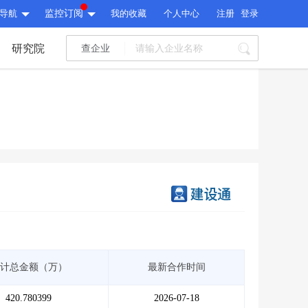
导航
监控订阅
我的收藏
个人中心
注册
登录
研究院
查企业
I标讯
标讯精选
>
智能订阅
>
I标讯
标讯精选
>
智能订阅
>
建设通大数据研究院
研究报告
>
文章
>
建设通大数据研究院
PI接口
>
市场经营AI云平台
>
研究报告
>
文章
>
PI接口
>
市场经营AI云平台
>
其他服务
计总金额（万）
最新合作时间
会员服务
>
数据导出服务
>
其他服务
人脉服务
>
APP下载
>
420.780399
2026-07-18