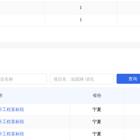
土地交易
>
省市重点项目
>
业主专查
>
项目商机
>
1
拟建项目审批
>
专项债项目
>
土地交易
>
省市重点项目
>
1
查询
称
省份
提升工程某标段
宁夏
提升工程某标段
宁夏
提升工程某标段
宁夏