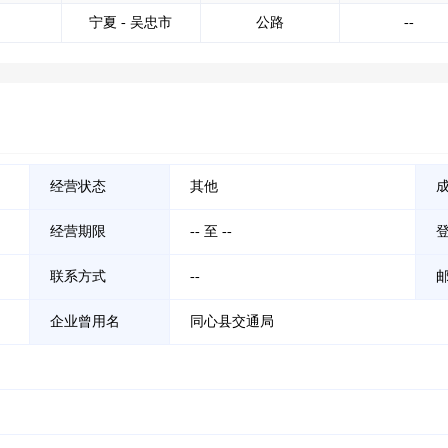
宁夏 - 吴忠市
公路
--
经营状态
其他
经营期限
-- 至 --
联系方式
--
企业曾用名
同心县交通局