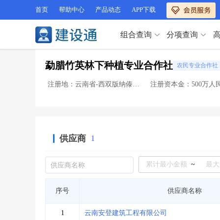
首页
帮助中心
产品动态
APP下载
组合查询
分项查询
分项查询（VIP）
勐腊竹英林下种植专业合作社
农民专业合作社
查企业
>
查业绩
>
分项查询（VIP）
查资质
>
查人员
>
注册地：云南省-西双版纳傣族自治州
注册资本金：500万人
查荣誉
>
查诚信
>
查企业
>
查业绩
>
项目经理
>
信用评价
>
查资质
>
查人员
>
招标信息
>
组合查询
>
查荣誉
>
查诚信
>
供应商
1
项目经理
>
信用评价
>
招标信息
>
组合查询
>
行业 / 地区专查
~
四库专查
>
公路库专查
>
行业 / 地区专查
序号
供应商名称
省库业绩查询
>
水利库专查
>
组合查询-广州
>
业绩专查-广州
>
四库专查
>
公路库专查
>
1
云南安登建筑工程有限公司