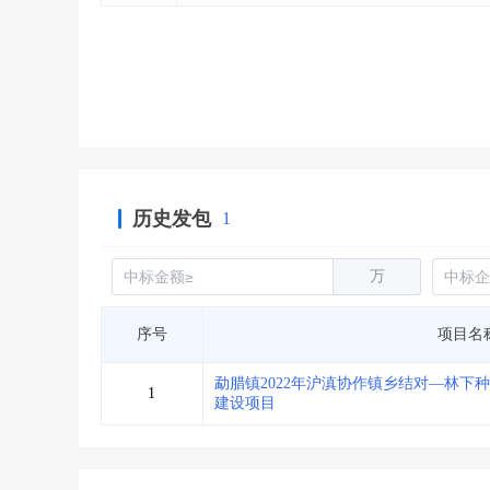
省库业绩查询
>
水利库专查
>
组合查询-广州
>
业绩专查-广州
>
历史发包
1
万
序号
项目名
勐腊镇2022年沪滇协作镇乡结对—林下
1
建设项目