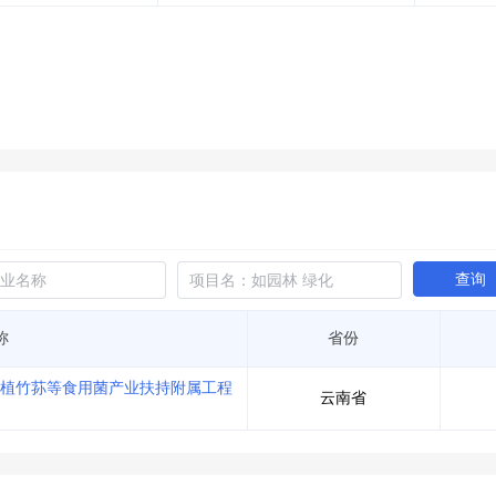
土地交易
>
省市重点项目
>
业主专查
>
项目商机
>
拟建项目审批
>
专项债项目
>
土地交易
>
省市重点项目
>
查询
称
省份
种植竹荪等食用菌产业扶持附属工程
云南省