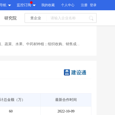
导航
监控订阅
我的收藏
个人中心
注册
登录
研究院
查企业
I标讯
标讯精选
>
智能订阅
>
I标讯
、蔬菜、水果、中药材种植；组织收购、销售成...
标讯精选
>
智能订阅
>
建设通大数据研究院
研究报告
>
文章
>
建设通大数据研究院
PI接口
>
市场经营AI云平台
>
研究报告
>
文章
>
PI接口
>
市场经营AI云平台
>
其他服务
计总金额（万）
最新合作时间
会员服务
>
数据导出服务
>
其他服务
人脉服务
>
APP下载
>
60
2022-10-09