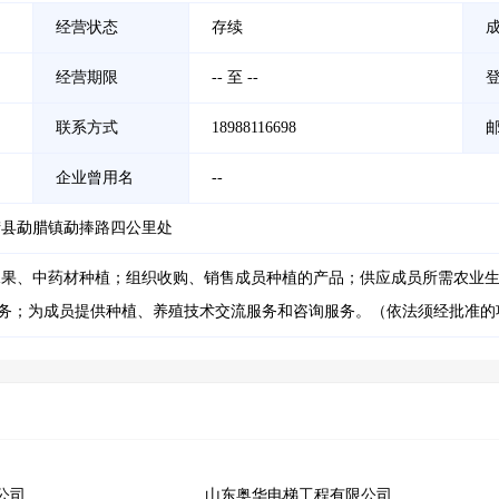
经营状态
存续
经营期限
-- 至 --
联系方式
18988116698
企业曾用名
--
腊县勐腊镇勐捧路四公里处
水果、中药材种植；组织收购、销售成员种植的产品；供应成员所需农业
服务；为成员提供种植、养殖技术交流服务和咨询服务。（依法须经批准
公司
山东奥华电梯工程有限公司