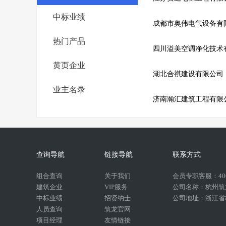
中标业绩
成都市奥伟电气设备有
热门产品
四川溢美空调净化技术
黄页企业
湖北合祺建设有限公司
业主名录
济南瀚汇建筑工程有限
查询导航
链接导航
联系方式
组合查询
关于我们
会员专职客服：400-
建筑企业
VIP服务
公司名称：杭州筑
中标业绩
招贤纳士
公司地址：浙江省杭
人员查询
筑龙官网
项目经理
友情链接