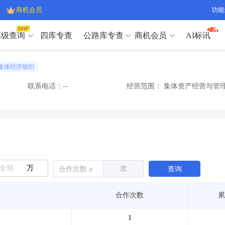
商机会员
功能
高级查询
四库专查
公路库专查
商机会员
AI标讯
高级查询（SVIP）
A
集体经济组织
开标记录
>
项目经理带业绩荣誉证书
>
高级查询（SVIP）
A
项目参数
>
项目经理投标记录
>
联系电话：--
经营范围：
集体资产经营与管理
下浮率
>
技术负责人/专职安全员C证
>
开标记录
>
项目经理带业绩荣誉证书
>
查业主
>
项目分类筛选
>
项目参数
>
项目经理投标记录
>
宏观经济
>
建企舆情
>
下浮率
>
技术负责人/专职安全员C证
>
政策规划
>
招投标规则
>
查业主
>
项目分类筛选
>
A
宏观经济
>
建企舆情
>
万
次
查询
政策规划
>
招投标规则
>
A
商机会员
合作次数
累
业主专查
>
项目商机
>
商机会员
拟建项目审批
>
专项债项目
>
1