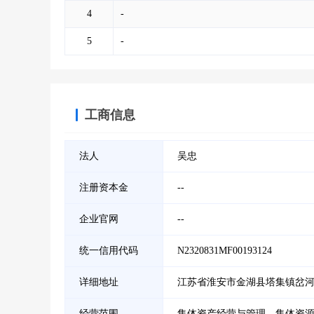
4
-
5
-
工商信息
法人
吴忠
注册资本金
--
企业官网
--
统一信用代码
N2320831MF00193124
详细地址
江苏省淮安市金湖县塔集镇岔
经营范围
集体资产经营与管理、集体资