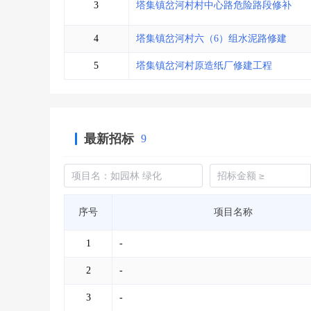
3
塔集镇岔河村村中心路危险路段修补
4
塔集镇岔河村六（6）组水泥路修建
5
塔集镇岔河村原造纸厂修建工程
最新招标
9
序号
项目名称
1
-
2
-
3
-