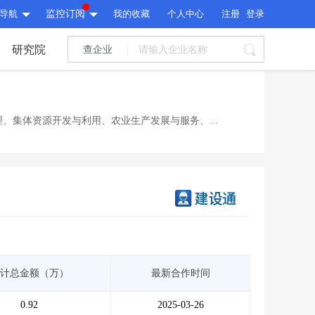
导航
监控订阅
我的收藏
个人中心
注册
登录
研究院
查企业
I标讯
标讯精选
>
智能订阅
>
I标讯
、集体资源开发与利用、农业生产发展与服务、...
标讯精选
>
智能订阅
>
建设通大数据研究院
研究报告
>
文章
>
建设通大数据研究院
PI接口
>
市场经营AI云平台
>
研究报告
>
文章
>
PI接口
>
市场经营AI云平台
>
其他服务
计总金额（万）
最新合作时间
会员服务
>
数据导出服务
>
其他服务
人脉服务
>
APP下载
>
0.92
2025-03-26