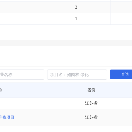
土地交易
>
省市重点项目
>
业主专查
>
项目商机
>
2
拟建项目审批
>
专项债项目
>
土地交易
>
省市重点项目
>
1
查询
称
省份
江苏省
维修项目
江苏省