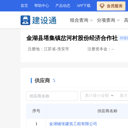
首页
帮助中心
产品动态
APP下载
组合查询
分项查询
分项查询（VIP）
金湖县塔集镇岔河村股份经济合作社
村级
查企业
>
查业绩
>
分项查询（VIP）
查资质
>
查人员
>
注册地：江苏省-淮安市
注册资本金：--
查荣誉
>
查诚信
>
查企业
>
查业绩
>
项目经理
>
信用评价
>
查资质
>
查人员
>
招标信息
>
组合查询
>
查荣誉
>
查诚信
>
供应商
5
项目经理
>
信用评价
>
招标信息
>
组合查询
>
行业 / 地区专查
~
四库专查
>
公路库专查
>
行业 / 地区专查
序号
供应商名称
省库业绩查询
>
水利库专查
>
组合查询-广州
>
业绩专查-广州
>
四库专查
>
公路库专查
>
1
金湖辅张建筑工程有限公司