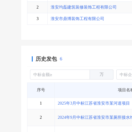
省库业绩查询
>
水利库专查
>
2
淮安均磊建筑装修装饰工程有限公司
组合查询-广州
>
业绩专查-广州
>
3
淮安市鼎博装饰工程有限公司
历史发包
6
万
序号
项目名
1
2025年3月中标江苏省淮安市某河道项目
2
2024年9月中标江苏省淮安市某厕所接水