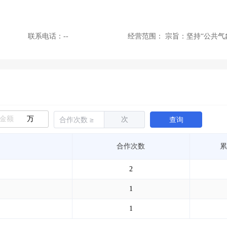
联系电话：--
经营范围：
宗旨：坚持“公共气
万
次
查询
合作次数
累
2
1
1