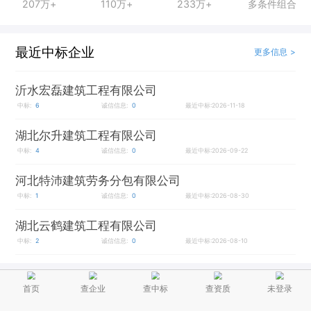
207万+
110万+
233万+
多条件组合
最近中标企业
更多信息 >
沂水宏磊建筑工程有限公司
中标:
6
诚信信息:
0
最近中标:2026-11-18
湖北尔升建筑工程有限公司
中标:
4
诚信信息:
0
最近中标:2026-09-22
河北特沛建筑劳务分包有限公司
中标:
1
诚信信息:
0
最近中标:2026-08-30
湖北云鹤建筑工程有限公司
中标:
2
诚信信息:
0
最近中标:2026-08-10
项目经理
首页
查企业
查中标
查资质
未登录
更多信息 >
实时更新项目经理在建信息